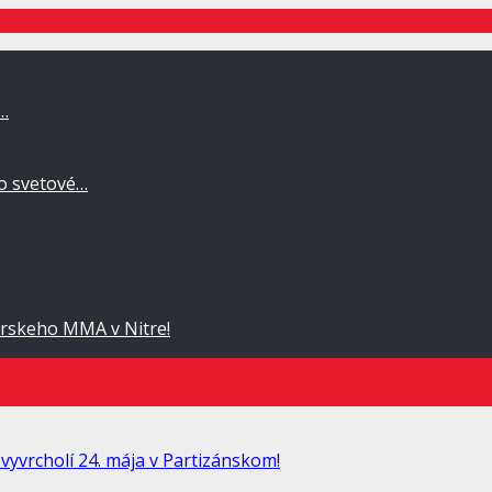
a…
po svetové…
rskeho MMA v Nitre!
vyvrcholí 24. mája v Partizánskom!