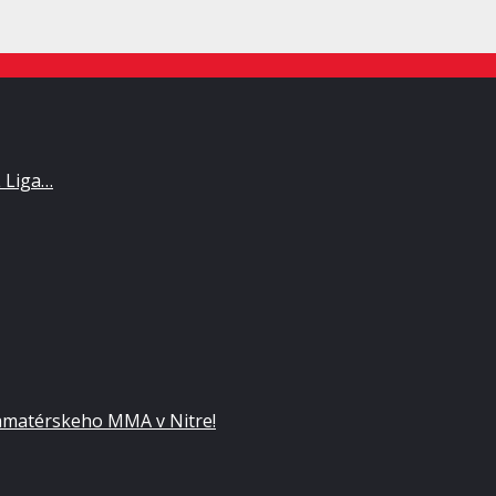
L Liga…
matérskeho MMA v Nitre!