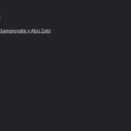
“
 šampionáte v Abú Zabí