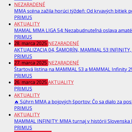
NEZARADENÉ
MMA scéna zažila horúci týždeň: Od krvavých bitiek po
PRIMUS
AKTUALITY
MAMAL MMA LIGA 54: Nezabudnuteľná oslava amaté
PRIMUS
28. marca 2025
NEZARADENÉ
AKTUALIZACIA 04, ŠAMORÍN, MAMMAL 53 INFINITY, 
PRIMUS
27. marca 2025
NEZARADENÉ
Štartová listina na MAMMAL 53 a MAMMAL Infinity 29
PRIMUS
26. marca 2025
AKTUALITY
PRIMUS
AKTUALITY
🔥 Súhrn MMA a bojových športov: Čo sa dialo za pos
PRIMUS
AKTUALITY
MAMMAL INFINITY: MMA turnaj v histórii Slovenska Na
PRIMUS