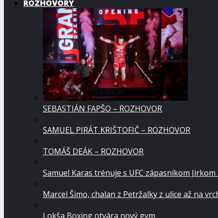
ROZHOVORY
SEBASTIÁN FAPŠO – ROZHOVOR
SAMUEL PIRÁT KRIŠTOFIČ – ROZHOVOR
TOMÁŠ DEÁK – ROZHOVOR
Samuel Karas trénuje s UFC zápasníkom Jirkom
Marcel Šimo, chalan z Petržalky z ulice až na vr
Lokša Boxing otvára nový gym