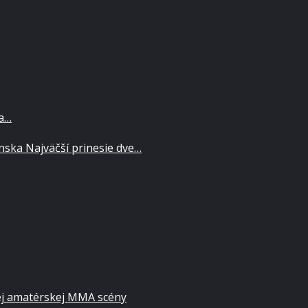
za…
ska Najväčší prinesie dve…
ej amatérskej MMA scény