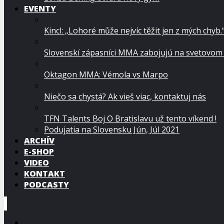
EVENTY
Kincl: „Lohoré může nejvíc těžit jen z mých chyb.
Slovenskí zápasníci MMA zabojujú na svetovom
Oktagon MMA: Vémola vs Marpo
Niečo sa chystá? Ak vieš viac, kontaktuj nás
TFN Talents Boj O Bratislavu už tento víkend !
Podujatia na Slovensku Jún, Júl 2021
ARCHÍV
E-SHOP
VIDEO
KONTAKT
PODCASTY