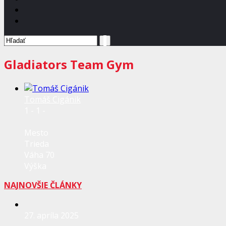
Gladiators Team Gym
Tomáš Cigánik
1 - 1 -
Mesto
Trieda
Váha 70
Výška
NAJNOVŠIE ČLÁNKY
27. apríla 2025