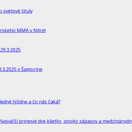
 svetové tituly
rskeho MMA v Nitre!
29.3.2025
.3.2025 v Šamoríne
ledné týždne a čo nás čaká?
jväčší prinesie dve klietky, stovky zápasov a medzinárodne