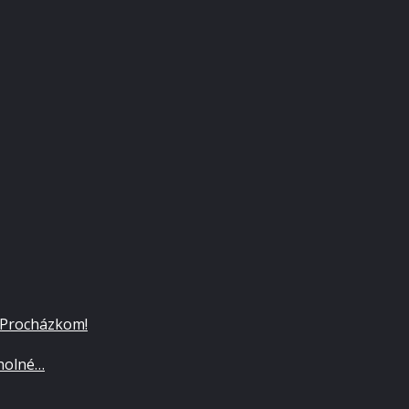
 Procházkom!
cholné…