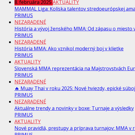
8. februára 2025
AKTUALITY
MAMMAL Liga: Kolíska talentov stredoeurópskej am
PRIMUS
NEZARADENÉ
História a vývoj ženského MMA: Od zápasu o miesto v
PRIMUS
NEZARADENÉ
História MMA: Ako vznikol moderný boj v klietke
PRIMUS
AKTUALITY
Slovenská MMA reprezentácia na Majstrovstvách Eur
PRIMUS
NEZARADENÉ
🔥 Muay Thai v roku 2025: Nové hviezdy, epické súboje
PRIMUS
NEZARADENÉ
Aktuálne trendy a novinky v boxe: Turnaje a výsledky
PRIMUS
AKTUALITY
Nové pravidlá, prestupy a príprava turnajov: MMA v
PRIMUS