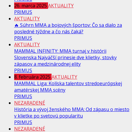
26. marca 2025
AKTUALITY
PRIMUS
AKTUALITY
🔥 Súhrn MMA a bojových športov: Čo sa dialo za
posledné týždne a čo nás čaká?
PRIMUS
AKTUALITY
MAMMAL INFINITY: MMA turnaj v histórii
Slovenska Najväčší prinesie dve klietky, stovky
zápasov a medzinárodnej elity
PRIMUS
8. februára 2025
AKTUALITY
MAMMAL Liga: Kolíska talentov stredoeurópskej
amatérskej MMA scény
PRIMUS
NEZARADENÉ
História a vývoj ženského MMA: Od zápasu o miesto
v klietke po svetovú popularitu
PRIMUS
NEZARADENÉ