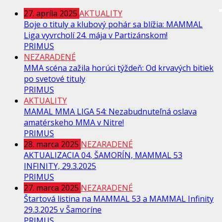
27. apríla 2025
AKTUALITY
Boje o tituly a klubový pohár sa blížia: MAMMAL
Liga vyvrcholí 24. mája v Partizánskom!
PRIMUS
NEZARADENÉ
MMA scéna zažila horúci týždeň: Od krvavých bitiek
po svetové tituly
PRIMUS
AKTUALITY
MAMAL MMA LIGA 54: Nezabudnuteľná oslava
amatérskeho MMA v Nitre!
PRIMUS
28. marca 2025
NEZARADENÉ
AKTUALIZACIA 04, ŠAMORÍN, MAMMAL 53
INFINITY, 29.3.2025
PRIMUS
27. marca 2025
NEZARADENÉ
Štartová listina na MAMMAL 53 a MAMMAL Infinity
29.3.2025 v Šamoríne
PRIMUS