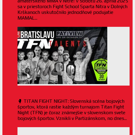
amatérskeho MMA v Nitre! V sobotu 26. apríla 2025
sa v priestoroch Fight School Sparta Nitra v Dolných
Krškanoch uskutočnilo jednodňové podujatie
MAMAL...
AKTUALITY
🥊 TITAN FIGHT NIGHT: Slovenská scéna bojových
športov, ktorá rastie každým turnajom Titan Fight
Night (TFN) je čoraz známejšie v slovenskom svete
bojových športov. Vznikli v Partizánskom, no dnes...