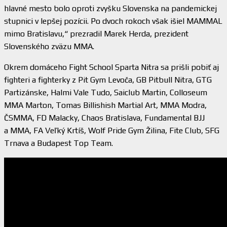
hlavné mesto bolo oproti zvyšku Slovenska na pandemickej
stupnici v lepšej pozícii. Po dvoch rokoch však išiel MAMMAL
mimo Bratislavu,“ prezradil Marek Herda, prezident
Slovenského zväzu MMA.
Okrem domáceho Fight School Sparta Nitra sa prišli pobiť aj
fighteri a fighterky z Pit Gym Levoča, GB Pitbull Nitra, GTG
Partizánske, Halmi Vale Tudo, Saiclub Martin, Colloseum
MMA Marton, Tomas Billishish Martial Art, MMA Modra,
ČSMMA, FD Malacky, Chaos Bratislava, Fundamental BJJ
a MMA, FA Veľký Krtíš, Wolf Pride Gym Žilina, Fite Club, SFG
Trnava a Budapest Top Team.