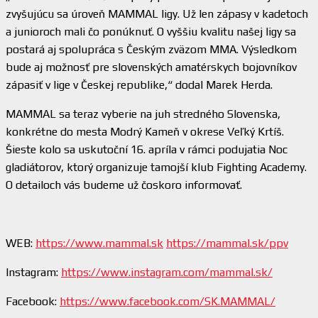
zvyšujúcu sa úroveň MAMMAL ligy. Už len zápasy v kadetoch
a junioroch mali čo ponúknuť. O vyššiu kvalitu našej ligy sa
postará aj spolupráca s Českým zväzom MMA. Výsledkom
bude aj možnosť pre slovenských amatérskych bojovníkov
zápasiť v lige v Českej republike,“ dodal Marek Herda.
MAMMAL sa teraz vyberie na juh stredného Slovenska,
konkrétne do mesta Modrý Kameň v okrese Veľký Krtíš.
Šieste kolo sa uskutoční 16. apríla v rámci podujatia Noc
gladiátorov, ktorý organizuje tamojší klub Fighting Academy.
O detailoch vás budeme už čoskoro informovať.
WEB:
https://www.mammal.sk​​
https://mammal.sk/ppv​​
Instagram:
https://www.instagram.com/mammal.sk/
Facebook:
https://www.facebook.com/SK.MAMMAL/