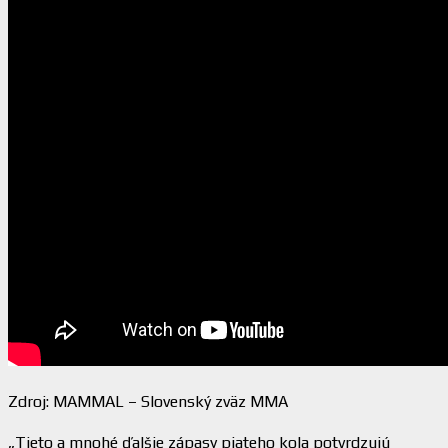
Zdroj: MAMMAL – Slovenský zväz MMA
„Tieto a mnohé ďalšie zápasy piateho kola potvrdzujú