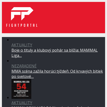
AKTUALITY
Boje o tituly a klubový pohár sa blížia: MAMMAL
Liga…
NEZARADENÉ
MMA scéna zažila horúci týždeň: Od krvavých bitiek
po svetové…
AKTUALITY