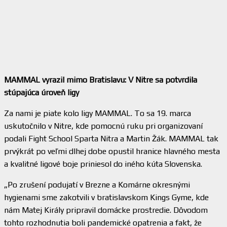
MAMMAL vyrazil mimo Bratislavu: V Nitre sa potvrdila
stúpajúca úroveň ligy
Za nami je piate kolo ligy MAMMAL. To sa 19. marca
uskutočnilo v Nitre, kde pomocnú ruku pri organizovaní
podali Fight School Sparta Nitra a Martin Žák. MAMMAL tak
prvýkrát po veľmi dlhej dobe opustil hranice hlavného mesta
a kvalitné ligové boje priniesol do iného kúta Slovenska.
„Po zrušení podujatí v Brezne a Komárne okresnými
hygienami sme zakotvili v bratislavskom Kings Gyme, kde
nám Matej Király pripravil domácke prostredie. Dôvodom
tohto rozhodnutia boli pandemické opatrenia a fakt, že