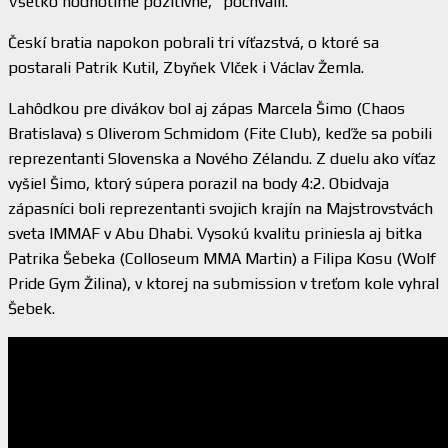
Všetko hodnotíme pozitívne,“ pochválil.
Českí bratia napokon pobrali tri víťazstvá, o ktoré sa
postarali Patrik Kutil, Zbyňek Vlček i Václav Žemla.
Lahôdkou pre divákov bol aj zápas Marcela Šimo (Chaos
Bratislava) s Oliverom Schmidom (Fite Club), keďže sa pobili
reprezentanti Slovenska a Nového Zélandu. Z duelu ako víťaz
vyšiel Šimo, ktorý súpera porazil na body 4:2. Obidvaja
zápasníci boli reprezentanti svojich krajín na Majstrovstvách
sveta IMMAF v Abu Dhabi. Vysokú kvalitu priniesla aj bitka
Patrika Šebeka (Colloseum MMA Martin) a Filipa Kosu (Wolf
Pride Gym Žilina), v ktorej na submission v treťom kole vyhral
Šebek.