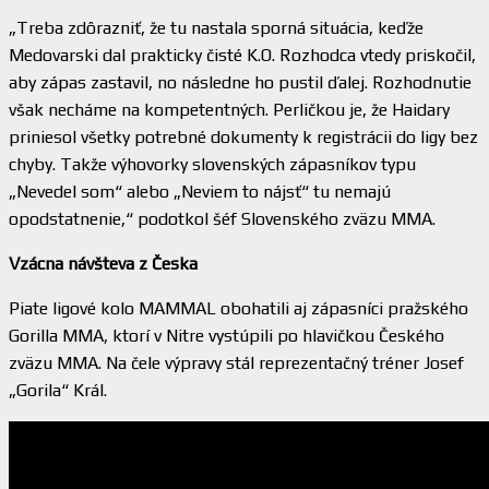
„Treba zdôrazniť, že tu nastala sporná situácia, keďže
Medovarski dal prakticky čisté K.O. Rozhodca vtedy priskočil,
aby zápas zastavil, no následne ho pustil ďalej. Rozhodnutie
však necháme na kompetentných. Perličkou je, že Haidary
priniesol všetky potrebné dokumenty k registrácii do ligy bez
chyby. Takže výhovorky slovenských zápasníkov typu
„Nevedel som“ alebo „Neviem to nájsť“ tu nemajú
opodstatnenie,“ podotkol šéf Slovenského zväzu MMA.
Vzácna návšteva z Česka
Piate ligové kolo MAMMAL obohatili aj zápasníci pražského
Gorilla MMA, ktorí v Nitre vystúpili po hlavičkou Českého
zväzu MMA. Na čele výpravy stál reprezentačný tréner Josef
„Gorila“ Král.