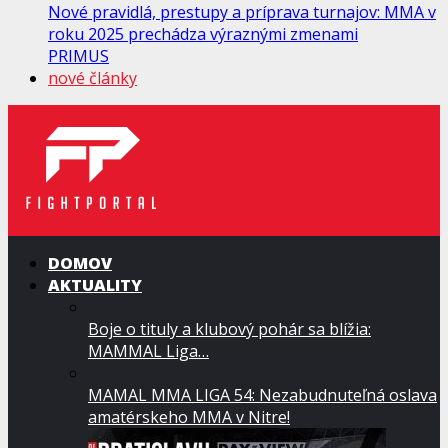
Nové pravidlá, prestupy a príprava turnajov: MMA v
roku 2025 prechádza výraznými zmenami
PRIMUS
nové články
DOMOV
AKTUALITY
Boje o tituly a klubový pohár sa blížia:
MAMMAL Liga…
MAMAL MMA LIGA 54: Nezabudnuteľná oslava
amatérskeho MMA v Nitre!