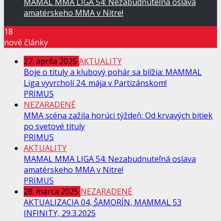
MAMAL MMA LIGA 54: Nezabudnuteľná oslava
amatérskeho MMA v Nitre!
18
nové články
27. apríla 2025
AKTUALITY
Boje o tituly a klubový pohár sa blížia: MAMMAL
Liga vyvrcholí 24. mája v Partizánskom!
PRIMUS
NEZARADENÉ
MMA scéna zažila horúci týždeň: Od krvavých bitiek
po svetové tituly
PRIMUS
AKTUALITY
MAMAL MMA LIGA 54: Nezabudnuteľná oslava
amatérskeho MMA v Nitre!
PRIMUS
28. marca 2025
NEZARADENÉ
AKTUALIZACIA 04, ŠAMORÍN, MAMMAL 53
INFINITY, 29.3.2025