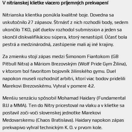
V nitrianskej klietke viacero príjemných prekvapení
Nitrianska klientka ponúkla kvalitné boje. Dovedna sa
uskutočnilo 27 zápasov. Štrnásť z nich rozhodli body, sedem
ukončilo TKO, päť duelov rozhodol submission a jeden sa
skončil diskvalifikáciou súpera, ktorý nenastúpil. Účasť bola
pestrá a medzinárodná, zastúpenie mali aj iné krajiny.
Za zmienku stojí zápas medzi Šimonom Fiantokom (GB
Pitbull Nitra) a Máriom Brezovským (Wolf Pride Gym Žilina),
v ktorom bol favoritom bojovník žilinského gymu. Duel
napokon museli rozhodnúť arbitri, ktorí viac bodov pridelili
Marekovi Brezovskému. Vyhral v pomere 4:2.
Menšiu senzáciu spôsobil Mohamad Haidary (Fundamental
BJJ a MMA). Ten do Nitry pricestoval na vlaku a v klietke sa
postavil zoči-voči slovenskej jednotke Marekovi
Medovarskemu (Chaos Bratislava). Haidary napokon zápas
prekvapivo vyhral technickým K. O. v prvom kole.