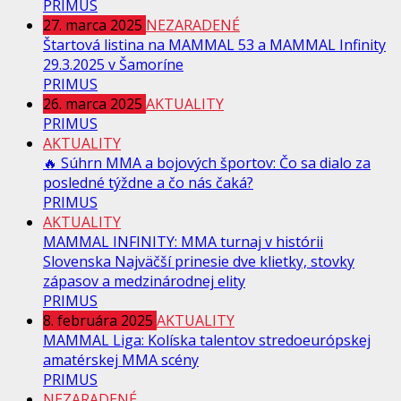
PRIMUS
27. marca 2025
NEZARADENÉ
Štartová listina na MAMMAL 53 a MAMMAL Infinity
29.3.2025 v Šamoríne
PRIMUS
26. marca 2025
AKTUALITY
PRIMUS
AKTUALITY
🔥 Súhrn MMA a bojových športov: Čo sa dialo za
posledné týždne a čo nás čaká?
PRIMUS
AKTUALITY
MAMMAL INFINITY: MMA turnaj v histórii
Slovenska Najväčší prinesie dve klietky, stovky
zápasov a medzinárodnej elity
PRIMUS
8. februára 2025
AKTUALITY
MAMMAL Liga: Kolíska talentov stredoeurópskej
amatérskej MMA scény
PRIMUS
NEZARADENÉ