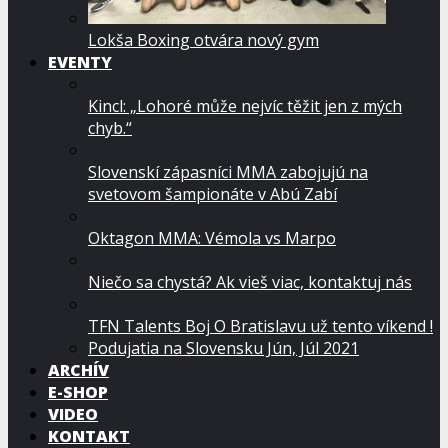
Lokša Boxing otvára nový gym
EVENTY
Kincl: „Lohoré může nejvíc těžit jen z mých
chyb.“
Slovenskí zápasníci MMA zabojujú na
svetovom šampionáte v Abú Zabí
Oktagon MMA: Vémola vs Marpo
Niečo sa chystá? Ak vieš viac, kontaktuj nás
TFN Talents Boj O Bratislavu už tento víkend !
Podujatia na Slovensku Jún, Júl 2021
ARCHÍV
E-SHOP
VIDEO
KONTAKT