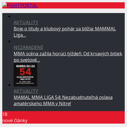
AKTUALITY
Boje o tituly a klubový pohár sa blížia: MAMMAL
Liga…
NEZARADENÉ
MMA scéna zažila horúci týždeň: Od krvavých bitiek
po svetové…
AKTUALITY
MAMAL MMA LIGA 54: Nezabudnuteľná oslava
amatérskeho MMA v Nitre!
18
nové články