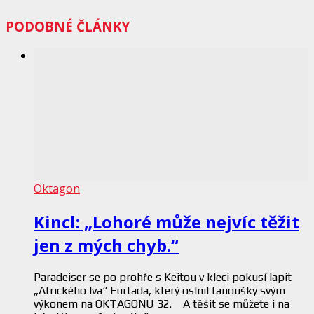
PODOBNÉ ČLÁNKY
Oktagon
Kincl: „Lohoré může nejvíc těžit
jen z mých chyb.“
Paradeiser se po prohře s Keitou v kleci pokusí lapit
„Afrického lva“ Furtada, který oslnil fanoušky svým
výkonem na OKTAGONU 32. A těšit se můžete i na