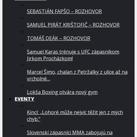
SEBASTIÁN FAPŠO – ROZHOVOR
SAMUEL PIRÁT KRIŠTOFIČ – ROZHOVOR
TOMÁŠ DEÁK – ROZHOVOR
Samuel Karas trénuje s UFC zápasníkom
Jirkom Procházkom!
Marcel Šimo, chalan z Petržalky z ulice až na
vrcholné…
Lokša Boxing otvára nový gym
EVENTY
Kincl: „Lohoré může nejvíc těžit jen z mých
chyb.“
Slovenskí zápasníci MMA zabojujú na