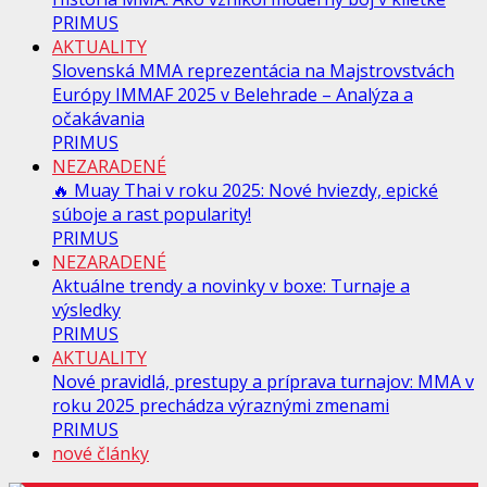
PRIMUS
AKTUALITY
Slovenská MMA reprezentácia na Majstrovstvách
Európy IMMAF 2025 v Belehrade – Analýza a
očakávania
PRIMUS
NEZARADENÉ
🔥 Muay Thai v roku 2025: Nové hviezdy, epické
súboje a rast popularity!
PRIMUS
NEZARADENÉ
Aktuálne trendy a novinky v boxe: Turnaje a
výsledky
PRIMUS
AKTUALITY
Nové pravidlá, prestupy a príprava turnajov: MMA v
roku 2025 prechádza výraznými zmenami
PRIMUS
nové články