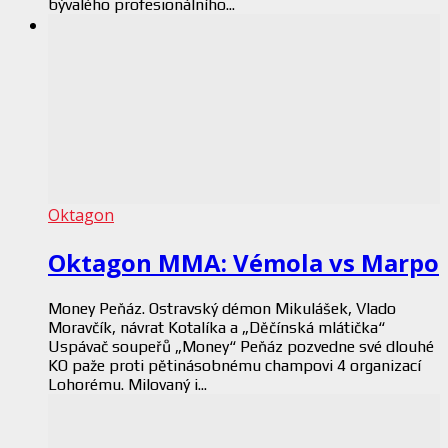
bývalého profesionálního...
Oktagon
Oktagon MMA: Vémola vs Marpo
Money Peňáz. Ostravský démon Mikulášek, Vlado
Moravčík, návrat Kotalíka a „Děčínská mlátička“
Uspávač soupeřů „Money“ Peňáz pozvedne své dlouhé
KO paže proti pětinásobnému champovi 4 organizací
Lohorému. Milovaný i...