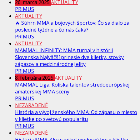
26. marca 2025
AKTUALITY
PRIMUS
AKTUALITY
🔥 Súhrn MMA a bojových športov: Čo sa dialo za
posledné týždne a čo nás čaká?
PRIMUS
AKTUALITY
MAMMAL INFINITY: MMA turnaj v histórii
Slovenska Najväčší prinesie dve klietky, stovky
zápasov a medzinárodnej elity
PRIMUS
8. februára 2025
AKTUALITY
MAMMAL Liga: Kolíska talentov stredoeurópskej
amatérskej MMA scény
PRIMUS
NEZARADENÉ
História a vývoj ženského MMA: Od zápasu o miesto
v klietke po svetovú popularitu
PRIMUS
NEZARADENÉ
História MMA: Ako vznikol moderný boj v klietke