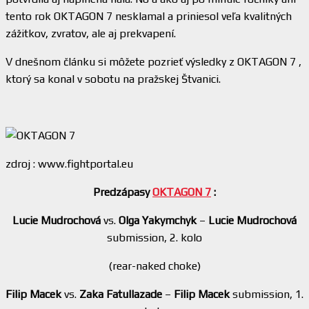
tento rok OKTAGON 7 nesklamal a priniesol veľa kvalitných
zážitkov, zvratov, ale aj prekvapení.
V dnešnom článku si môžete pozrieť výsledky z OKTAGON 7 ,
ktorý sa konal v sobotu na pražskej Štvanici.
zdroj : www.fightportal.eu
Predzápasy
OKTAGON 7
:
Lucie Mudrochová
vs.
Olga Yakymchyk
–
Lucie Mudrochová
submission, 2. kolo
(rear-naked choke)
Filip Macek
vs.
Zaka Fatullazade
–
Filip Macek
submission, 1.