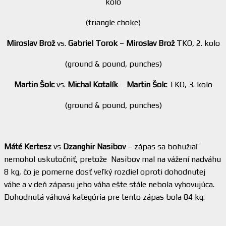
kolo
(triangle choke)
Miroslav Brož
vs.
Gabriel Torok
–
Miroslav Brož
TKO, 2. kolo
(ground & pound, punches)
Martin Šolc
vs.
Michal Kotalík
–
Martin Šolc
TKO, 3. kolo
(ground & pound, punches)
Máté Kertesz
vs
Dzanghir Nasibov
– zápas sa bohužiaľ
nemohol uskutočniť, pretože Nasibov mal na vážení nadváhu
8 kg, čo je pomerne dosť veľký rozdiel oproti dohodnutej
váhe a v deň zápasu jeho váha ešte stále nebola vyhovujúca.
Dohodnutá váhová kategória pre tento zápas bola 84 kg.