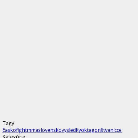
Tagy
časko
fight
mma
slovensko
vysledky
oktagon
štvanicce
Kategórie