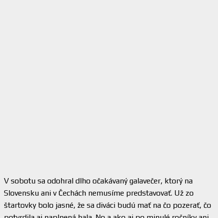
V sobotu sa odohral dlho očakávaný galavečer, ktorý na
Slovensku ani v Čechách nemusíme predstavovať. Už zo
štartovky bolo jasné, že sa diváci budú mať na čo pozerať, čo
potvrdila aj naplnená hala. No a ako aj po minulé ročníky ani