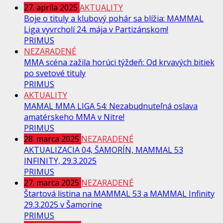
27. apríla 2025
AKTUALITY
Boje o tituly a klubový pohár sa blížia: MAMMAL
Liga vyvrcholí 24. mája v Partizánskom!
PRIMUS
NEZARADENÉ
MMA scéna zažila horúci týždeň: Od krvavých bitiek
po svetové tituly
PRIMUS
AKTUALITY
MAMAL MMA LIGA 54: Nezabudnuteľná oslava
amatérskeho MMA v Nitre!
PRIMUS
28. marca 2025
NEZARADENÉ
AKTUALIZACIA 04, ŠAMORÍN, MAMMAL 53
INFINITY, 29.3.2025
PRIMUS
27. marca 2025
NEZARADENÉ
Štartová listina na MAMMAL 53 a MAMMAL Infinity
29.3.2025 v Šamoríne
PRIMUS