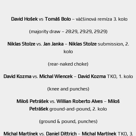
David Hošek
vs
Tomáš Bolo
– väčšinová remíza 3. kolo
(majority draw – 28:29, 29:29, 29:29)
Niklas Stolze
vs.
Jan Janka
–
Niklas Stolze
submission, 2.
kolo
(rear-naked choke)
David Kozma
vs.
Michal Wiencek
–
David Kozma
TKO, 1. kolo
(knee and punches)
Miloš Petrášek
vs.
Willian Roberto Alves
–
Miloš
Petrášek
ground-and-pound, 2. kolo
(ground & pound, punches)
Michal Martínek
vs.
Daniel Dittrich
–
Michal Martínek
TKO, 3.