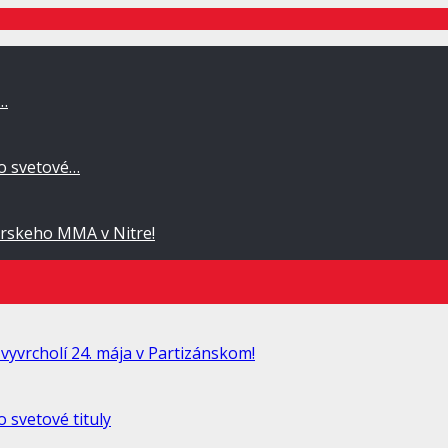
a…
po svetové…
rskeho MMA v Nitre!
vyvrcholí 24. mája v Partizánskom!
 svetové tituly