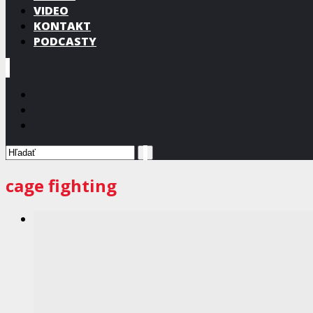
VIDEO
KONTAKT
PODCASTY
cage fighting