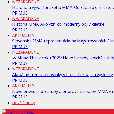
NEZARADENÉ
História a vývoj ženského MMA: Od zápasu o miesto v
PRIMUS
NEZARADENÉ
História MMA: Ako vznikol moderný boj v klietke
PRIMUS
AKTUALITY
Slovenská MMA reprezentácia na Majstrovstvách Eur
PRIMUS
NEZARADENÉ
🔥 Muay Thai v roku 2025: Nové hviezdy, epické súboje
PRIMUS
NEZARADENÉ
Aktuálne trendy a novinky v boxe: Turnaje a výsledky
PRIMUS
AKTUALITY
Nové pravidlá, prestupy a príprava turnajov: MMA v
PRIMUS
nové články