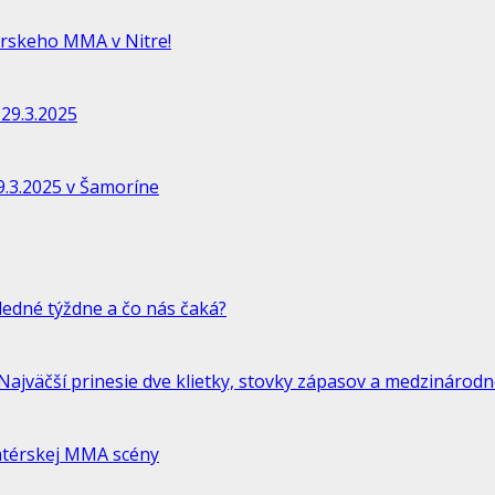
rskeho MMA v Nitre!
29.3.2025
.3.2025 v Šamoríne
ledné týždne a čo nás čaká?
jväčší prinesie dve klietky, stovky zápasov a medzinárodne
atérskej MMA scény