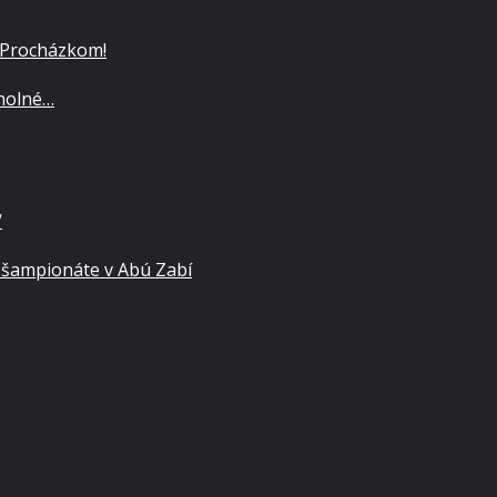
 Procházkom!
cholné…
“
 šampionáte v Abú Zabí