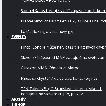
TOMÁŠ DEÁK – ROZHOVOR
Samuel Karas trénuje s UFC zápasníkom Jirkom
Marcel Šimo, chalan z Petržalky z ulice až na vr
Lokša Boxing otvára nový gym
EVENTY
Kincl: „Lohoré může nejvíc těžit jen z mých chyb.
Slovenskí zápasníci MMA zabojujú na svetovom
Oktagon MMA: Vémola vs Marpo
Niečo sa chystá? Ak vieš viac, kontaktuj nás
TFN Talents Boj O Bratislavu už tento víkend !
Podujatia na Slovensku Jún, Júl 2021
ARCHÍV
E-SHOP