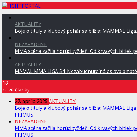
AKTUALITY
Boje o tituly a klubový pohár sa blížia: MAMMAL Lig
NEZARADENÉ
MMA scéna zažila horúci týždeň: Od krvavých bitiek 
AKTUALITY
MAMAL MMA LIGA 54: Nezabudnuteľná oslava amaté
18
nové články
27. apríla 2025
AKTUALITY
Boje o tituly a klubový pohár sa blížia: MAMMAL Liga 
PRIMUS
NEZARADENÉ
MMA scéna zažila horúci týždeň: Od krvavých bitiek po
PRIMUS