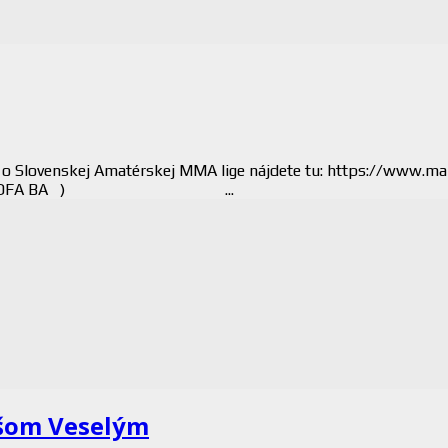
Slovenskej Amatérskej MMA lige nájdete tu: https://www.mam
k Fratrič ( OFA BA ) ...
ášom Veselým