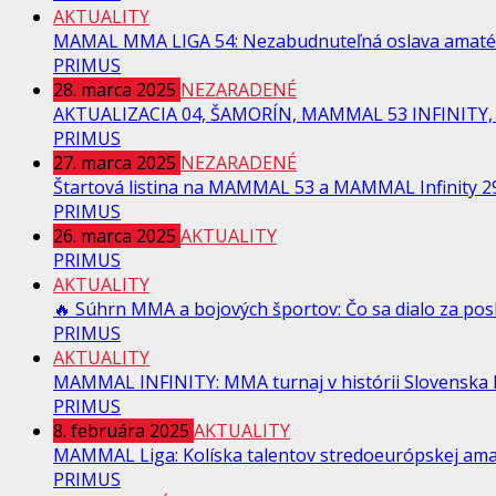
AKTUALITY
MAMAL MMA LIGA 54: Nezabudnuteľná oslava amaté
PRIMUS
28. marca 2025
NEZARADENÉ
AKTUALIZACIA 04, ŠAMORÍN, MAMMAL 53 INFINITY, 
PRIMUS
27. marca 2025
NEZARADENÉ
Štartová listina na MAMMAL 53 a MAMMAL Infinity 29
PRIMUS
26. marca 2025
AKTUALITY
PRIMUS
AKTUALITY
🔥 Súhrn MMA a bojových športov: Čo sa dialo za pos
PRIMUS
AKTUALITY
MAMMAL INFINITY: MMA turnaj v histórii Slovenska Na
PRIMUS
8. februára 2025
AKTUALITY
MAMMAL Liga: Kolíska talentov stredoeurópskej am
PRIMUS