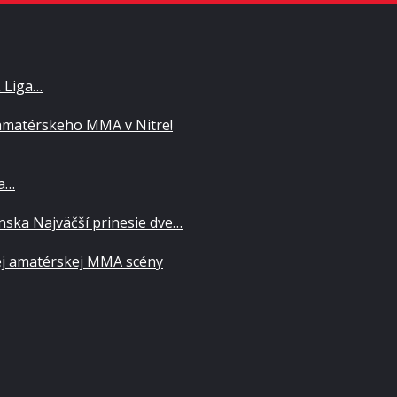
L Liga…
matérskeho MMA v Nitre!
za…
ska Najväčší prinesie dve…
ej amatérskej MMA scény