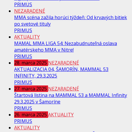
PRIMUS
NEZARADENÉ
MMA scéna zažila horúci týždeň: Od krvavých bitiek
po svetové tituly
PRIMUS
AKTUALITY
MAMAL MMA LIGA 54: Nezabudnuteľná oslava
amatérskeho MMA v Nitre!
PRIMUS
28. marca 2025
NEZARADENÉ
AKTUALIZACIA 04, ŠAMORÍN, MAMMAL 53
INFINITY, 29.3.2025
PRIMUS
27. marca 2025
NEZARADENÉ
Štartová listina na MAMMAL 53 a MAMMAL Infinity
29.3.2025 v Šamoríne
PRIMUS
26. marca 2025
AKTUALITY
PRIMUS
AKTUALITY