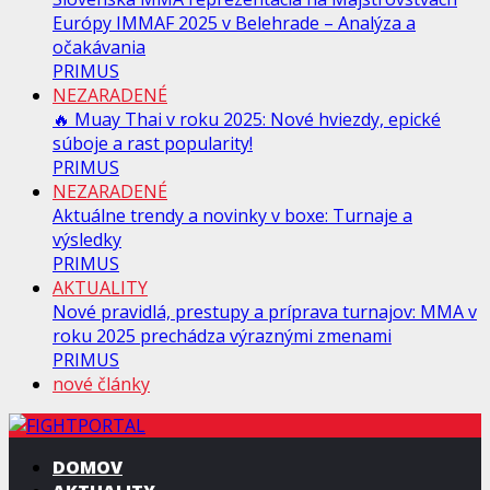
Európy IMMAF 2025 v Belehrade – Analýza a
očakávania
PRIMUS
NEZARADENÉ
🔥 Muay Thai v roku 2025: Nové hviezdy, epické
súboje a rast popularity!
PRIMUS
NEZARADENÉ
Aktuálne trendy a novinky v boxe: Turnaje a
výsledky
PRIMUS
AKTUALITY
Nové pravidlá, prestupy a príprava turnajov: MMA v
roku 2025 prechádza výraznými zmenami
PRIMUS
nové články
DOMOV