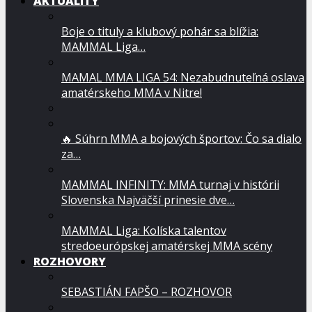
AKTUALITY
Boje o tituly a klubový pohár sa blížia:
MAMMAL Liga…
MAMAL MMA LIGA 54: Nezabudnuteľná oslava
amatérskeho MMA v Nitre!
🔥 Súhrn MMA a bojových športov: Čo sa dialo
za…
MAMMAL INFINITY: MMA turnaj v histórii
Slovenska Najväčší prinesie dve…
MAMMAL Liga: Kolíska talentov
stredoeurópskej amatérskej MMA scény
ROZHOVORY
SEBASTIÁN FAPŠO – ROZHOVOR