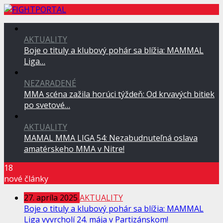
AKTUALITY
Boje o tituly a klubový pohár sa blížia: MAMMAL
Liga…
NEZARADENÉ
MMA scéna zažila horúci týždeň: Od krvavých bitiek
po svetové…
AKTUALITY
MAMAL MMA LIGA 54: Nezabudnuteľná oslava
amatérskeho MMA v Nitre!
18
nové články
27. apríla 2025
AKTUALITY
Boje o tituly a klubový pohár sa blížia: MAMMAL
Liga vyvrcholí 24. mája v Partizánskom!