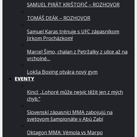
SAMUEL PIRÁT KRIŠTOFIČ – ROZHOVOR
TOMÁŠ DEÁK – ROZHOVOR
Samuel Karas trénuje s UFC zápasníkom
Jirkom Procházkom!
Marcel Šimo, chalan z Petržalky z ulice až na
vrcholné…
Lokša Boxing otvára nový gym
EVENTY
Kincl: „Lohoré může nejvíc těžit jen z mých
chyb.“
Slovenskí zápasníci MMA zabojujú na
svetovom šampionáte v Abú Zabí
Oktagon MMA: Vémola vs Marpo