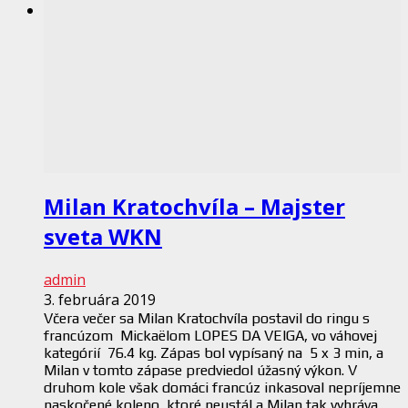
Milan Kratochvíla – Majster
sveta WKN
admin
3. februára 2019
Včera večer sa Milan Kratochvíla postavil do ringu s
francúzom Mickaëlom LOPES DA VEIGA, vo váhovej
kategórií 76.4 kg. Zápas bol vypísaný na 5 x 3 min, a
Milan v tomto zápase predviedol úžasný výkon. V
druhom kole však domáci francúz inkasoval nepríjemne
naskočené koleno, ktoré neustál a Milan tak vyhráva