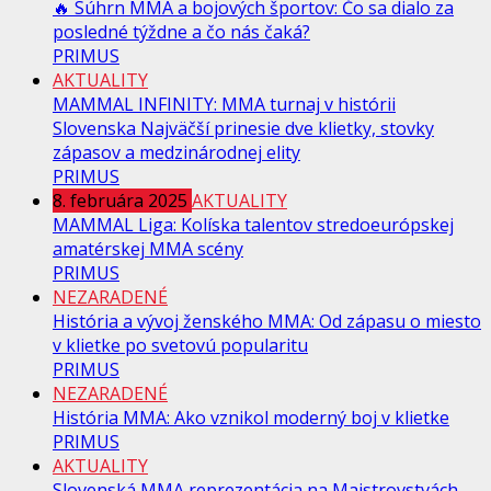
🔥 Súhrn MMA a bojových športov: Čo sa dialo za
posledné týždne a čo nás čaká?
PRIMUS
AKTUALITY
MAMMAL INFINITY: MMA turnaj v histórii
Slovenska Najväčší prinesie dve klietky, stovky
zápasov a medzinárodnej elity
PRIMUS
8. februára 2025
AKTUALITY
MAMMAL Liga: Kolíska talentov stredoeurópskej
amatérskej MMA scény
PRIMUS
NEZARADENÉ
História a vývoj ženského MMA: Od zápasu o miesto
v klietke po svetovú popularitu
PRIMUS
NEZARADENÉ
História MMA: Ako vznikol moderný boj v klietke
PRIMUS
AKTUALITY
Slovenská MMA reprezentácia na Majstrovstvách