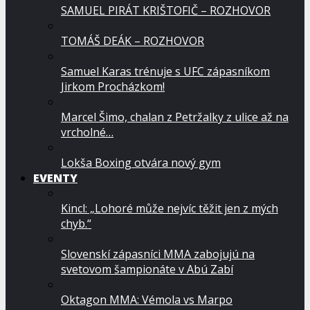
SAMUEL PIRÁT KRIŠTOFIČ – ROZHOVOR
TOMÁŠ DEÁK – ROZHOVOR
Samuel Karas trénuje s UFC zápasníkom
Jirkom Procházkom!
Marcel Šimo, chalan z Petržalky z ulice až na
vrcholné…
Lokša Boxing otvára nový gym
EVENTY
Kincl: „Lohoré může nejvíc těžit jen z mých
chyb.“
Slovenskí zápasníci MMA zabojujú na
svetovom šampionáte v Abú Zabí
Oktagon MMA: Vémola vs Marpo