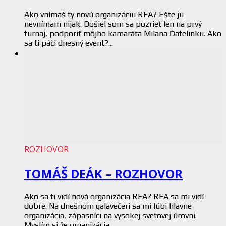
Ako vnímaš ty novú organizáciu RFA? Ešte ju
nevnímam nijak. Došiel som sa pozrieť len na prvý
turnaj, podporiť môjho kamaráta Milana Ďatelinku. Ako
sa ti páči dnesný event?...
ROZHOVOR
TOMÁŠ DEÁK – ROZHOVOR
Ako sa ti vidí nová organizácia RFA? RFA sa mi vidí
dobre. Na dnešnom galavečeri sa mi lúbi hlavne
organizácia, zápasníci na vysokej svetovej úrovni.
Myslím si že organizácia...