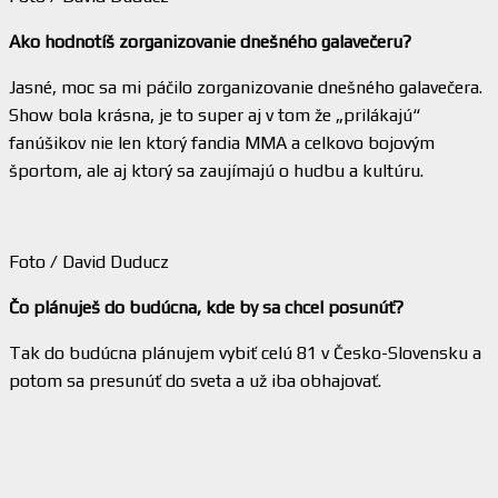
Ako hodnotíš zorganizovanie dnešného galavečeru?
Jasné, moc sa mi páčilo zorganizovanie dnešného galavečera.
Show bola krásna, je to super aj v tom že „prilákajú“
fanúšikov nie len ktorý fandia MMA a celkovo bojovým
športom, ale aj ktorý sa zaujímajú o hudbu a kultúru.
Foto / David Duducz
Čo plánuješ do budúcna, kde by sa chcel posunúť?
Tak do budúcna plánujem vybiť celú 81 v Česko-Slovensku a
potom sa presunúť do sveta a už iba obhajovať.