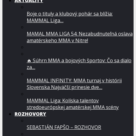
AKTUALITY
Boje o tituly a klubový pohár sa blížia:
MAMMAL Liga…
MAMAL MMA LIGA 54: Nezabudnuteľná oslava
amatérskeho MMA v Nitre!
🔥 Súhrn MMA a bojových športov: Čo sa dialo
za…
MAMMAL INFINITY: MMA turnaj v histórii
Slovenska Najväčší prinesie dve…
MAMMAL Liga: Kolíska talentov
stredoeurópskej amatérskej MMA scény
ROZHOVORY
SEBASTIÁN FAPŠO – ROZHOVOR