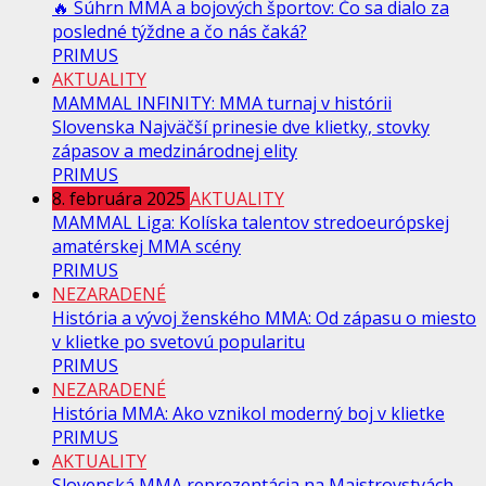
🔥 Súhrn MMA a bojových športov: Čo sa dialo za
posledné týždne a čo nás čaká?
PRIMUS
AKTUALITY
MAMMAL INFINITY: MMA turnaj v histórii
Slovenska Najväčší prinesie dve klietky, stovky
zápasov a medzinárodnej elity
PRIMUS
8. februára 2025
AKTUALITY
MAMMAL Liga: Kolíska talentov stredoeurópskej
amatérskej MMA scény
PRIMUS
NEZARADENÉ
História a vývoj ženského MMA: Od zápasu o miesto
v klietke po svetovú popularitu
PRIMUS
NEZARADENÉ
História MMA: Ako vznikol moderný boj v klietke
PRIMUS
AKTUALITY
Slovenská MMA reprezentácia na Majstrovstvách