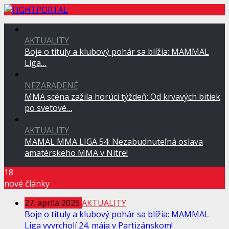
AKTUALITY
Boje o tituly a klubový pohár sa blížia: MAMMAL
Liga…
NEZARADENÉ
MMA scéna zažila horúci týždeň: Od krvavých bitiek
po svetové…
AKTUALITY
MAMAL MMA LIGA 54: Nezabudnuteľná oslava
amatérskeho MMA v Nitre!
18
nové články
27. apríla 2025
AKTUALITY
Boje o tituly a klubový pohár sa blížia: MAMMAL
Liga vyvrcholí 24. mája v Partizánskom!