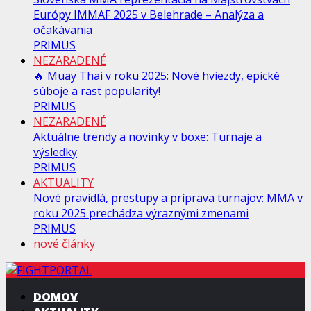
Európy IMMAF 2025 v Belehrade – Analýza a
očakávania
PRIMUS
NEZARADENÉ
🔥 Muay Thai v roku 2025: Nové hviezdy, epické
súboje a rast popularity!
PRIMUS
NEZARADENÉ
Aktuálne trendy a novinky v boxe: Turnaje a
výsledky
PRIMUS
AKTUALITY
Nové pravidlá, prestupy a príprava turnajov: MMA v
roku 2025 prechádza výraznými zmenami
PRIMUS
nové články
DOMOV