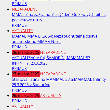
PRIMUS
NEZARADENÉ
MMA scéna zažila horúci týždeň: Od krvavých bitiek
po svetové tituly
PRIMUS
AKTUALITY
MAMAL MMA LIGA 54: Nezabudnuteľná oslava
amatérskeho MMA v Nitre!
PRIMUS
28. marca 2025
NEZARADENÉ
AKTUALIZACIA 04, ŠAMORÍN, MAMMAL 53
INFINITY, 29.3.2025
PRIMUS
27. marca 2025
NEZARADENÉ
Štartová listina na MAMMAL 53 a MAMMAL Infinity
29.3.2025 v Šamoríne
PRIMUS
26. marca 2025
AKTUALITY
PRIMUS
AKTUALITY