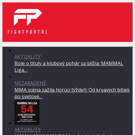
AKTUALITY
Boje o tituly a klubový pohár sa blížia: MAMMAL
Liga…
NEZARADENÉ
MMA scéna zažila horúci týždeň: Od krvavých bitiek
po svetové…
AKTUALITY