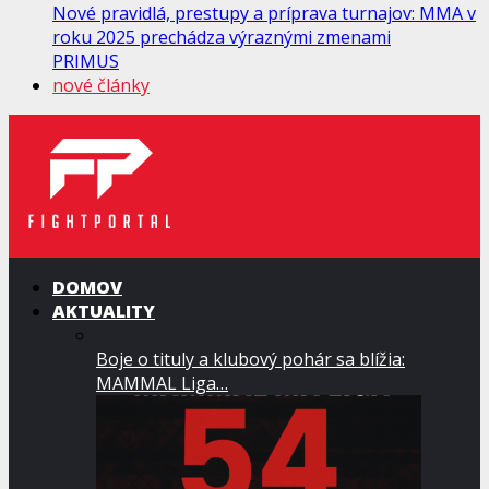
Nové pravidlá, prestupy a príprava turnajov: MMA v
roku 2025 prechádza výraznými zmenami
PRIMUS
nové články
DOMOV
AKTUALITY
Boje o tituly a klubový pohár sa blížia:
MAMMAL Liga…