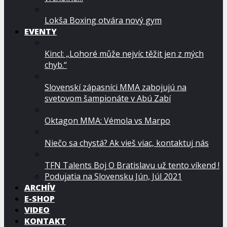
Lokša Boxing otvára nový gym
EVENTY
Kincl: „Lohoré může nejvíc těžit jen z mých
chyb.“
Slovenskí zápasníci MMA zabojujú na
svetovom šampionáte v Abú Zabí
Oktagon MMA: Vémola vs Marpo
Niečo sa chystá? Ak vieš viac, kontaktuj nás
TFN Talents Boj O Bratislavu už tento víkend !
Podujatia na Slovensku Jún, Júl 2021
ARCHÍV
E-SHOP
VIDEO
KONTAKT