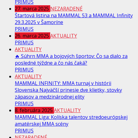
PRIMUS
27. marca 2025
NEZARADENÉ
Štartová listina na MAMMAL 53 a MAMMAL Infinity
29.3.2025 v Šamoríne
PRIMUS
26. marca 2025
AKTUALITY
PRIMUS
AKTUALITY
🔥 Súhrn MMA a bojových športov: Čo sa dialo za
posledné týždne a čo nás čaká?
PRIMUS
AKTUALITY
MAMMAL INFINITY: MMA turnaj v histórii
Slovenska Najväčší prinesie dve klietky, stovky
zápasov a medzinárodnej elity
PRIMUS
8. februára 2025
AKTUALITY
MAMMAL Liga: Kolíska talentov stredoeurópskej
amatérskej MMA scény
PRIMUS
NEZARADENÉ