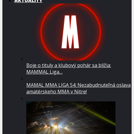
AKTUALITY
Boje o tituly a klubový pohár sa blížia:
MAMMAL Liga…
MAMAL MMA LIGA 54: Nezabudnuteľná oslava
amatérskeho MMA v Nitre!