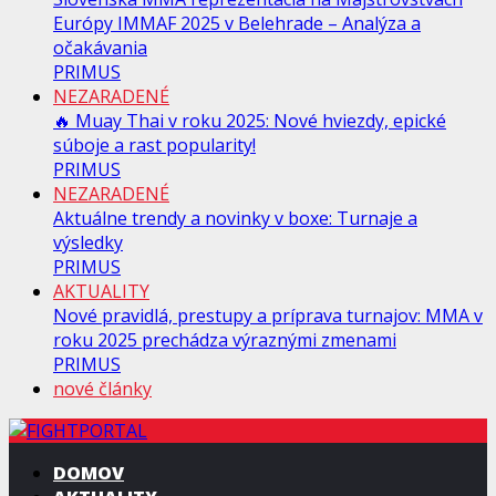
Európy IMMAF 2025 v Belehrade – Analýza a
očakávania
PRIMUS
NEZARADENÉ
🔥 Muay Thai v roku 2025: Nové hviezdy, epické
súboje a rast popularity!
PRIMUS
NEZARADENÉ
Aktuálne trendy a novinky v boxe: Turnaje a
výsledky
PRIMUS
AKTUALITY
Nové pravidlá, prestupy a príprava turnajov: MMA v
roku 2025 prechádza výraznými zmenami
PRIMUS
nové články
DOMOV