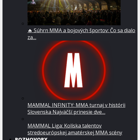
🔥 Súhrn MMA a bojových športov: Čo sa dialo
za…
MAMMAL INFINITY: MMA turnaj v histórii
Slovenska Najväčší prinesie dve…
MAMMAL Liga: Kolíska talentov
stredoeurópskej amatérskej MMA scény
ROZHOVORY