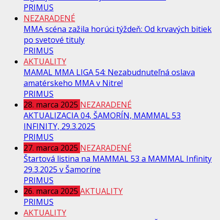
PRIMUS
NEZARADENÉ
MMA scéna zažila horúci týždeň: Od krvavých bitiek
po svetové tituly
PRIMUS
AKTUALITY
MAMAL MMA LIGA 54: Nezabudnuteľná oslava
amatérskeho MMA v Nitre!
PRIMUS
28. marca 2025
NEZARADENÉ
AKTUALIZACIA 04, ŠAMORÍN, MAMMAL 53
INFINITY, 29.3.2025
PRIMUS
27. marca 2025
NEZARADENÉ
Štartová listina na MAMMAL 53 a MAMMAL Infinity
29.3.2025 v Šamoríne
PRIMUS
26. marca 2025
AKTUALITY
PRIMUS
AKTUALITY