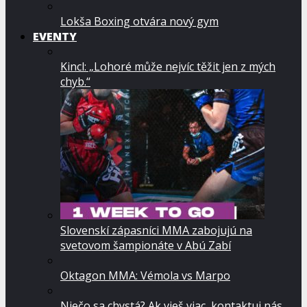
Lokša Boxing otvára nový gym
EVENTY
Kincl: „Lohoré může nejvíc těžit jen z mých
chyb.“
Slovenskí zápasníci MMA zabojujú na
svetovom šampionáte v Abú Zabí
Oktagon MMA: Vémola vs Marpo
Niečo sa chystá? Ak vieš viac, kontaktuj nás