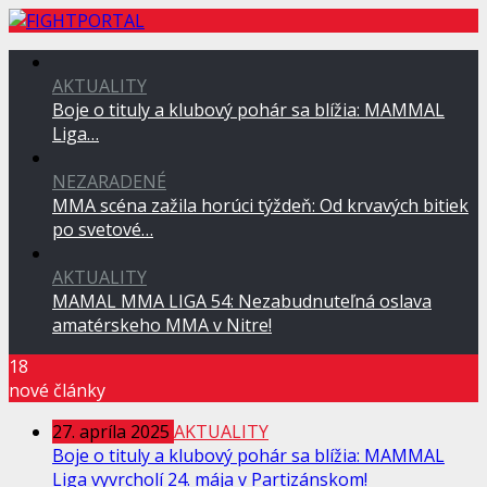
AKTUALITY
Boje o tituly a klubový pohár sa blížia: MAMMAL
Liga…
NEZARADENÉ
MMA scéna zažila horúci týždeň: Od krvavých bitiek
po svetové…
AKTUALITY
MAMAL MMA LIGA 54: Nezabudnuteľná oslava
amatérskeho MMA v Nitre!
18
nové články
27. apríla 2025
AKTUALITY
Boje o tituly a klubový pohár sa blížia: MAMMAL
Liga vyvrcholí 24. mája v Partizánskom!