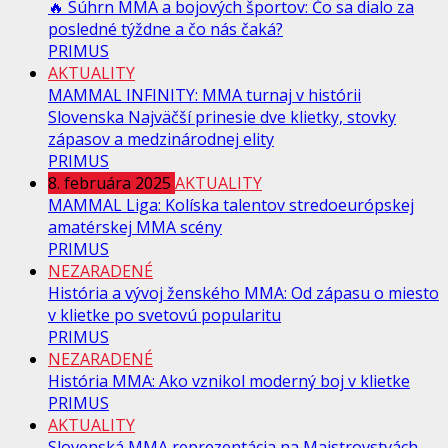
🔥 Súhrn MMA a bojových športov: Čo sa dialo za
posledné týždne a čo nás čaká?
PRIMUS
AKTUALITY
MAMMAL INFINITY: MMA turnaj v histórii
Slovenska Najväčší prinesie dve klietky, stovky
zápasov a medzinárodnej elity
PRIMUS
8. februára 2025
AKTUALITY
MAMMAL Liga: Kolíska talentov stredoeurópskej
amatérskej MMA scény
PRIMUS
NEZARADENÉ
História a vývoj ženského MMA: Od zápasu o miesto
v klietke po svetovú popularitu
PRIMUS
NEZARADENÉ
História MMA: Ako vznikol moderný boj v klietke
PRIMUS
AKTUALITY
Slovenská MMA reprezentácia na Majstrovstvách