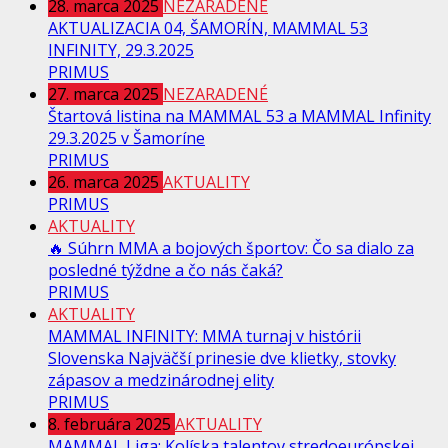
28. marca 2025
NEZARADENÉ
AKTUALIZACIA 04, ŠAMORÍN, MAMMAL 53
INFINITY, 29.3.2025
PRIMUS
27. marca 2025
NEZARADENÉ
Štartová listina na MAMMAL 53 a MAMMAL Infinity
29.3.2025 v Šamoríne
PRIMUS
26. marca 2025
AKTUALITY
PRIMUS
AKTUALITY
🔥 Súhrn MMA a bojových športov: Čo sa dialo za
posledné týždne a čo nás čaká?
PRIMUS
AKTUALITY
MAMMAL INFINITY: MMA turnaj v histórii
Slovenska Najväčší prinesie dve klietky, stovky
zápasov a medzinárodnej elity
PRIMUS
8. februára 2025
AKTUALITY
MAMMAL Liga: Kolíska talentov stredoeurópskej