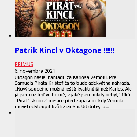
Patrik Kincl v Oktagone !!!!!!
PRIMUS
6. novembra 2021
Oktagon našiel náhradu za Karlosa Vémolu. Pre
Samuela Piráta Krištofiča to bude adekvátna náhrada.
„Nový soupeř je možná ještě kvalitnější než Karlos. Ale
já jsem už teď ve formě, v jaké jsem nikdy nebyl,“ říká
„Pirát“ skoro 2 měsíce před zápasem, kdy Vémola
musel odstoupit kvůli zranění. Od doby, co...