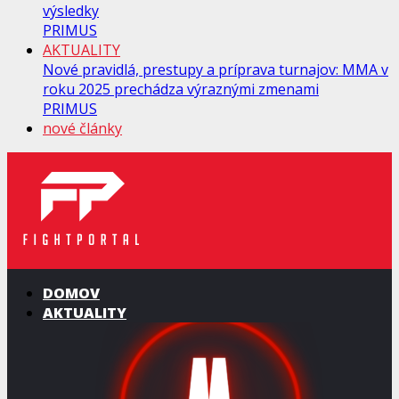
výsledky
PRIMUS
AKTUALITY
Nové pravidlá, prestupy a príprava turnajov: MMA v
roku 2025 prechádza výraznými zmenami
PRIMUS
nové články
DOMOV
AKTUALITY