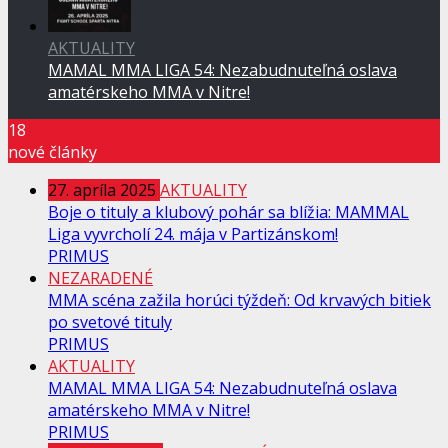
AKTUALITY
MAMAL MMA LIGA 54: Nezabudnuteľná oslava
amatérskeho MMA v Nitre!
18
nové články
27. apríla 2025
AKTUALITY
Boje o tituly a klubový pohár sa blížia: MAMMAL
Liga vyvrcholí 24. mája v Partizánskom!
PRIMUS
NEZARADENÉ
MMA scéna zažila horúci týždeň: Od krvavých bitiek
po svetové tituly
PRIMUS
AKTUALITY
MAMAL MMA LIGA 54: Nezabudnuteľná oslava
amatérskeho MMA v Nitre!
PRIMUS