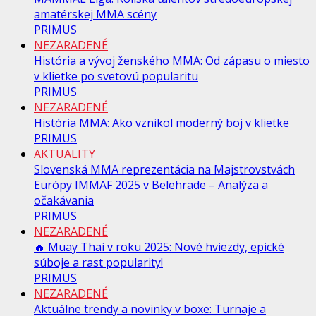
amatérskej MMA scény
PRIMUS
NEZARADENÉ
História a vývoj ženského MMA: Od zápasu o miesto
v klietke po svetovú popularitu
PRIMUS
NEZARADENÉ
História MMA: Ako vznikol moderný boj v klietke
PRIMUS
AKTUALITY
Slovenská MMA reprezentácia na Majstrovstvách
Európy IMMAF 2025 v Belehrade – Analýza a
očakávania
PRIMUS
NEZARADENÉ
🔥 Muay Thai v roku 2025: Nové hviezdy, epické
súboje a rast popularity!
PRIMUS
NEZARADENÉ
Aktuálne trendy a novinky v boxe: Turnaje a