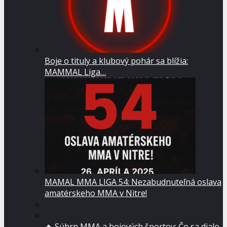
Boje o tituly a klubový pohár sa blížia:
MAMMAL Liga…
MAMAL MMA LIGA 54: Nezabudnuteľná oslava
amatérskeho MMA v Nitre!
🔥 Súhrn MMA a bojových športov: Čo sa dialo