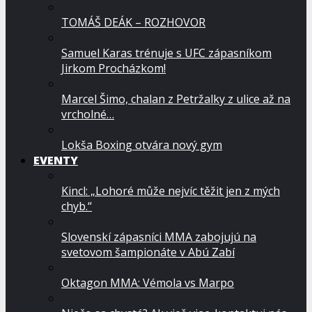
TOMÁŠ DEÁK – ROZHOVOR
Samuel Karas trénuje s UFC zápasníkom
Jirkom Procházkom!
Marcel Šimo, chalan z Petržalky z ulice až na
vrcholné…
Lokša Boxing otvára nový gym
EVENTY
Kincl: „Lohoré může nejvíc těžit jen z mých
chyb.“
Slovenskí zápasníci MMA zabojujú na
svetovom šampionáte v Abú Zabí
Oktagon MMA: Vémola vs Marpo