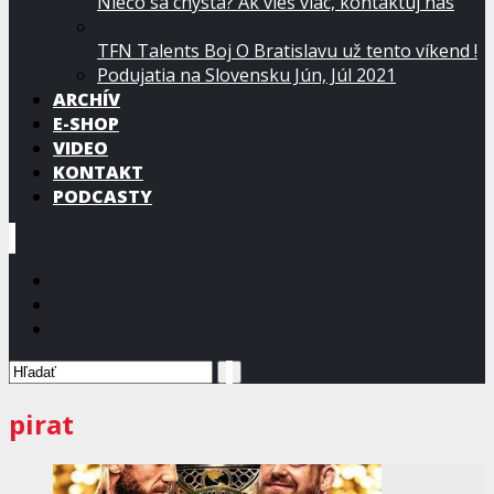
Niečo sa chystá? Ak vieš viac, kontaktuj nás
TFN Talents Boj O Bratislavu už tento víkend !
Podujatia na Slovensku Jún, Júl 2021
ARCHÍV
E-SHOP
VIDEO
KONTAKT
PODCASTY
pirat