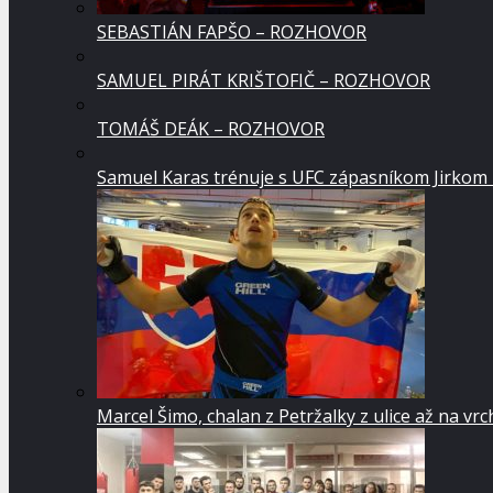
SEBASTIÁN FAPŠO – ROZHOVOR
SAMUEL PIRÁT KRIŠTOFIČ – ROZHOVOR
TOMÁŠ DEÁK – ROZHOVOR
Samuel Karas trénuje s UFC zápasníkom Jirkom
Marcel Šimo, chalan z Petržalky z ulice až na vr