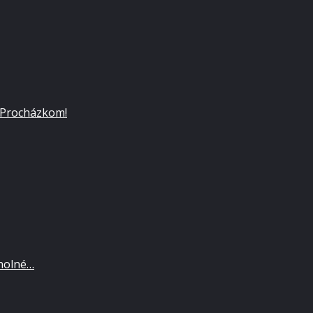
 Procházkom!
cholné…