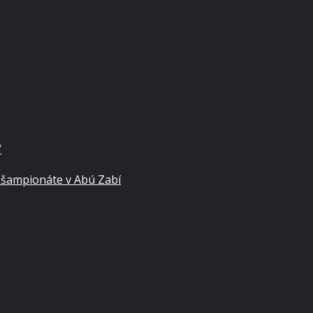
“
 šampionáte v Abú Zabí