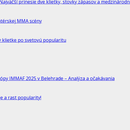
jväčší prinesie dve klietky, stovky zápasov a medzinárodne
atérskej MMA scény
 klietke po svetovú popularitu
ópy IMMAF 2025 v Belehrade – Analýza a očakávania
 a rast popularity!