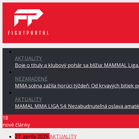
AKTUALITY
Boje o tituly a klubový pohár sa blížia: MAMMAL Lig
NEZARADENÉ
MMA scéna zažila horúci týždeň: Od krvavých bitiek 
AKTUALITY
MAMAL MMA LIGA 54: Nezabudnuteľná oslava amaté
18
nové články
27. apríla 2025
AKTUALITY