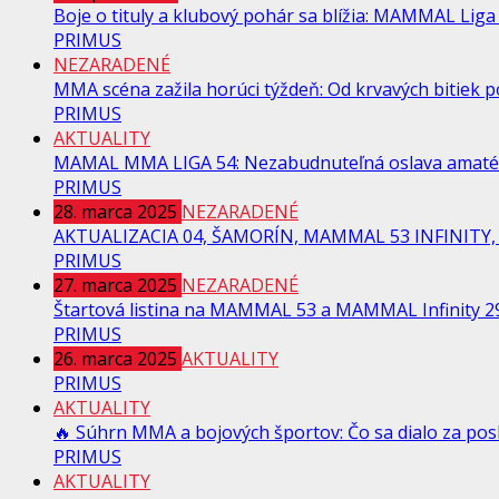
Boje o tituly a klubový pohár sa blížia: MAMMAL Liga 
PRIMUS
NEZARADENÉ
MMA scéna zažila horúci týždeň: Od krvavých bitiek po
PRIMUS
AKTUALITY
MAMAL MMA LIGA 54: Nezabudnuteľná oslava amaté
PRIMUS
28. marca 2025
NEZARADENÉ
AKTUALIZACIA 04, ŠAMORÍN, MAMMAL 53 INFINITY, 
PRIMUS
27. marca 2025
NEZARADENÉ
Štartová listina na MAMMAL 53 a MAMMAL Infinity 29
PRIMUS
26. marca 2025
AKTUALITY
PRIMUS
AKTUALITY
🔥 Súhrn MMA a bojových športov: Čo sa dialo za pos
PRIMUS
AKTUALITY