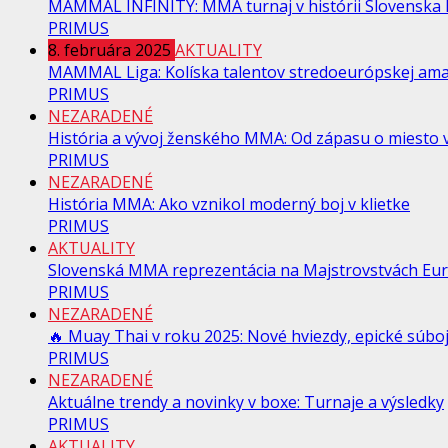
MAMMAL INFINITY: MMA turnaj v histórii Slovenska Na
PRIMUS
8. februára 2025
AKTUALITY
MAMMAL Liga: Kolíska talentov stredoeurópskej am
PRIMUS
NEZARADENÉ
História a vývoj ženského MMA: Od zápasu o miesto v
PRIMUS
NEZARADENÉ
História MMA: Ako vznikol moderný boj v klietke
PRIMUS
AKTUALITY
Slovenská MMA reprezentácia na Majstrovstvách Eur
PRIMUS
NEZARADENÉ
🔥 Muay Thai v roku 2025: Nové hviezdy, epické súboje
PRIMUS
NEZARADENÉ
Aktuálne trendy a novinky v boxe: Turnaje a výsledky
PRIMUS
AKTUALITY