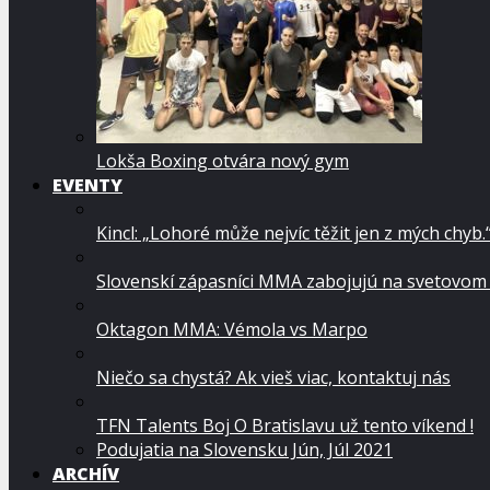
Lokša Boxing otvára nový gym
EVENTY
Kincl: „Lohoré může nejvíc těžit jen z mých chyb.
Slovenskí zápasníci MMA zabojujú na svetovom
Oktagon MMA: Vémola vs Marpo
Niečo sa chystá? Ak vieš viac, kontaktuj nás
TFN Talents Boj O Bratislavu už tento víkend !
Podujatia na Slovensku Jún, Júl 2021
ARCHÍV