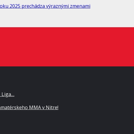
 roku 2025 prechádza výraznými zmenami
L Liga…
matérskeho MMA v Nitre!