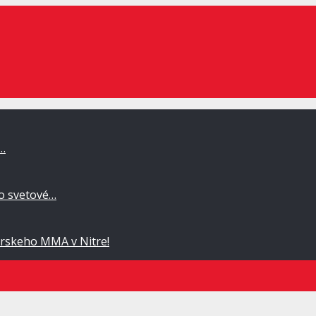
a…
po svetové…
rskeho MMA v Nitre!