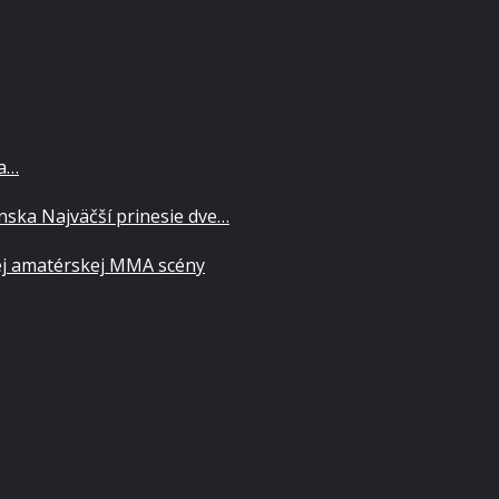
za…
ska Najväčší prinesie dve…
ej amatérskej MMA scény