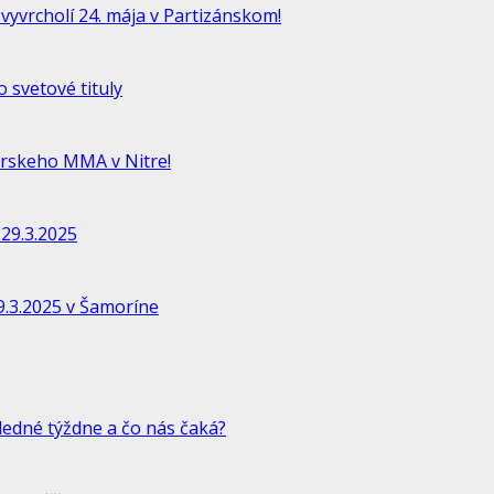
vyvrcholí 24. mája v Partizánskom!
 svetové tituly
rskeho MMA v Nitre!
29.3.2025
.3.2025 v Šamoríne
ledné týždne a čo nás čaká?