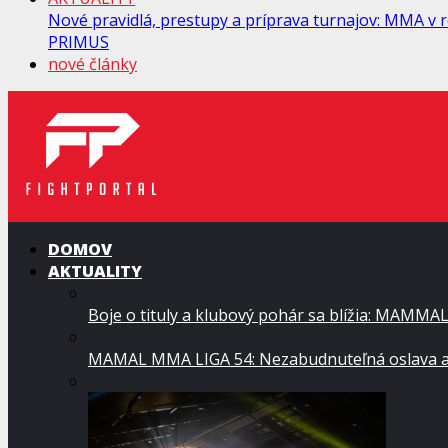
Nové pravidlá, prestupy a príprava turnajov: MMA v
PRIMUS
nové články
DOMOV
AKTUALITY
Boje o tituly a klubový pohár sa blížia: MAMMA
MAMAL MMA LIGA 54: Nezabudnuteľná oslava a