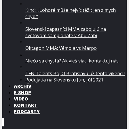
Kincl: „Lohoré může nejvíc těžit jen z mých
chyb.“
Slovenskí zápasníci MMA zabojujú na
svetovom šampionáte v Abú Zabí
Oktagon MMA: Vémola vs Marpo
Niečo sa chystá? Ak vieš viac, kontaktuj nás
TFN Talents Boj O Bratislavu už tento víkend !
Podujatia na Slovensku Jún, Júl 2021
ARCHÍV
E-SHOP
VIDEO
KONTAKT
PODCASTY