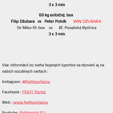
3 x 3 min
69 kg exibičný, box
Filip Džubara vs Peter Polník
WIN: DŽUBARA
Sk Miko fit-box vs BC Považská Bystrica
3 x 3 min
Viac informácií zo sveta bojových športov sa dozvieš aj na
našich sociálnych sieťach :
Instagram :
@fightportal.eu
Facebook :
FIGHT Portal
Web :
www.fightportal.eu
Youtube :
fightportal EU