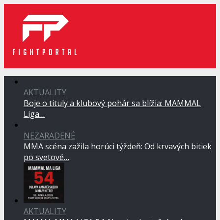
AKTUALITY
Boje o tituly a klubový pohár sa blížia: MAMMAL
Liga…
NEZARADENÉ
MMA scéna zažila horúci týždeň: Od krvavých bitiek
po svetové…
AKTUALITY