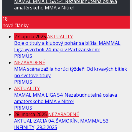
MAMAL MMA LIGA 54: Nezabudnuteľná oslava
amatérskeho MMA v Nitre!
18
nové články
27. apríla 2025
AKTUALITY
Boje o tituly a klubový pohár sa blížia: MAMMAL
Liga vyvrcholí 24. mája v Partizánskom!
PRIMUS
NEZARADENÉ
MMA scéna zažila horúci týždeň: Od krvavých bitiek
po svetové tituly
PRIMUS
AKTUALITY
MAMAL MMA LIGA 54: Nezabudnuteľná oslava
amatérskeho MMA v Nitre!
PRIMUS
28. marca 2025
NEZARADENÉ
AKTUALIZACIA 04, ŠAMORÍN, MAMMAL 53
INFINITY, 29.3.2025