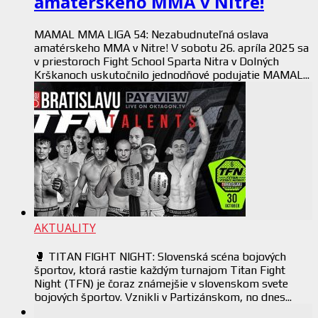
amatérskeho MMA v Nitre!
MAMAL MMA LIGA 54: Nezabudnuteľná oslava
amatérskeho MMA v Nitre! V sobotu 26. apríla 2025 sa
v priestoroch Fight School Sparta Nitra v Dolných
Krškanoch uskutočnilo jednodňové podujatie MAMAL...
AKTUALITY
🥊 TITAN FIGHT NIGHT: Slovenská scéna bojových
športov, ktorá rastie každým turnajom Titan Fight
Night (TFN) je čoraz známejšie v slovenskom svete
bojových športov. Vznikli v Partizánskom, no dnes...