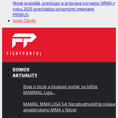
Nové pravidlá, prestupy a príprava turnajov: MMA v
roku 2025 prechádza výraznými zmenami
PRIMUS
nové články
DOMOV
AKTUALITY
Boje o tituly a klubový pohár sa blížia:
MAMMAL Liga…
MAMAL MMA LIGA 54: Nezabudnuteľná oslava
amatérskeho MMA v Nitre!