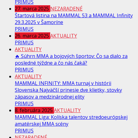
PRIMUS
27. marca 2025
NEZARADENÉ
Štartová listina na MAMMAL 53 a MAMMAL Infinity
29.3.2025 v Šamoríne
PRIMUS
26. marca 2025
AKTUALITY
PRIMUS
AKTUALITY
🔥 Súhrn MMA a bojových športov: Čo sa dialo za
posledné týždne a čo nás čaká?
PRIMUS
AKTUALITY
MAMMAL INFINITY: MMA turnaj v histórii
Slovenska Najväčší prinesie dve klietky, stovky
zápasov a medzinárodnej elity
PRIMUS
8. februára 2025
AKTUALITY
MAMMAL Liga: Kolíska talentov stredoeurópskej
amatérskej MMA scény
PRIMUS
NEZARADENÉ