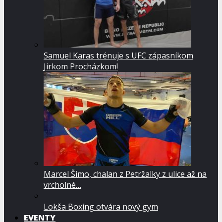
Samuel Karas trénuje s UFC zápasníkom
Jirkom Procházkom!
Marcel Šimo, chalan z Petržalky z ulice až na
vrcholné…
Lokša Boxing otvára nový gym
EVENTY