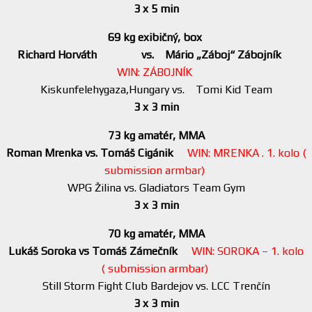
3 x 5 min
69 kg exibičný, box
Richard Horváth vs. Mário „Záboj“ Zábojník
WIN: ZÁBOJNÍK
Kiskunfelehygaza,Hungary vs. Tomi Kid Team
3 x 3 min
73 kg amatér, MMA
Roman Mrenka vs. Tomáš Cigánik
WIN: MRENKA . 1. kolo (
submission armbar)
WPG Žilina vs. Gladiators Team Gym
3 x 3 min
70 kg amatér, MMA
Lukáš Soroka vs Tomáš Zámečník
WIN: SOROKA – 1. kolo
( submission armbar)
Still Storm Fight Club Bardejov vs. LCC Trenčín
3 x 3 min