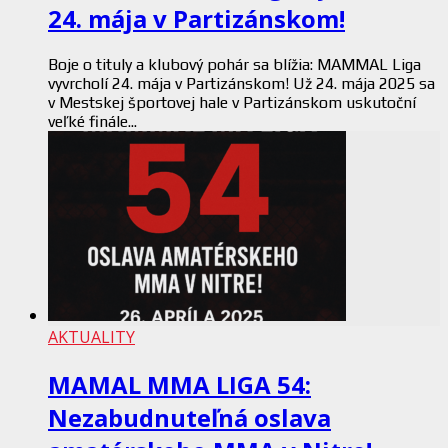
24. mája v Partizánskom!
Boje o tituly a klubový pohár sa blížia: MAMMAL Liga
vyvrcholí 24. mája v Partizánskom! Už 24. mája 2025 sa
v Mestskej športovej hale v Partizánskom uskutoční
veľké finále...
AKTUALITY
MAMAL MMA LIGA 54:
Nezabudnuteľná oslava