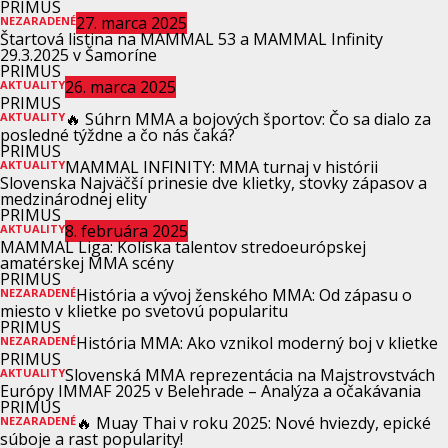
PRIMUS
27. marca 2025
NEZARADENÉ
Štartová listina na MAMMAL 53 a MAMMAL Infinity
29.3.2025 v Šamoríne
PRIMUS
26. marca 2025
AKTUALITY
PRIMUS
🔥 Súhrn MMA a bojových športov: Čo sa dialo za
AKTUALITY
posledné týždne a čo nás čaká?
PRIMUS
MAMMAL INFINITY: MMA turnaj v histórii
AKTUALITY
Slovenska Najväčší prinesie dve klietky, stovky zápasov a
medzinárodnej elity
PRIMUS
8. februára 2025
AKTUALITY
MAMMAL Liga: Kolíska talentov stredoeurópskej
amatérskej MMA scény
PRIMUS
História a vývoj ženského MMA: Od zápasu o
NEZARADENÉ
miesto v klietke po svetovú popularitu
PRIMUS
História MMA: Ako vznikol moderný boj v klietke
NEZARADENÉ
PRIMUS
Slovenská MMA reprezentácia na Majstrovstvách
AKTUALITY
Európy IMMAF 2025 v Belehrade – Analýza a očakávania
PRIMUS
🔥 Muay Thai v roku 2025: Nové hviezdy, epické
NEZARADENÉ
súboje a rast popularity!