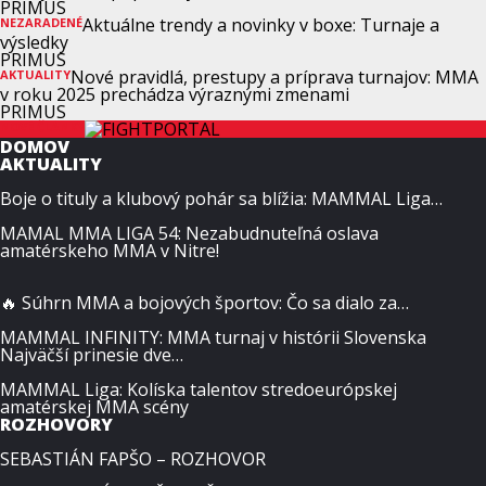
PRIMUS
Aktuálne trendy a novinky v boxe: Turnaje a
NEZARADENÉ
výsledky
PRIMUS
Nové pravidlá, prestupy a príprava turnajov: MMA
AKTUALITY
v roku 2025 prechádza výraznými zmenami
PRIMUS
NOVÉ ČLÁNKY
DOMOV
AKTUALITY
Boje o tituly a klubový pohár sa blížia: MAMMAL Liga…
MAMAL MMA LIGA 54: Nezabudnuteľná oslava
amatérskeho MMA v Nitre!
🔥 Súhrn MMA a bojových športov: Čo sa dialo za…
MAMMAL INFINITY: MMA turnaj v histórii Slovenska
Najväčší prinesie dve…
MAMMAL Liga: Kolíska talentov stredoeurópskej
amatérskej MMA scény
ROZHOVORY
SEBASTIÁN FAPŠO – ROZHOVOR