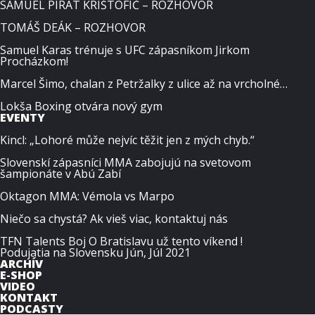
SAMUEL PIRÁT KRIŠTOFIČ – ROZHOVOR
TOMÁŠ DEÁK – ROZHOVOR
Samuel Karas trénuje s UFC zápasníkom Jirkom
Procházkom!
Marcel Šimo, chalan z Petržalky z ulice až na vrcholné…
Lokša Boxing otvára nový gym
EVENTY
Kincl: „Lohoré může nejvíc těžit jen z mých chyb.“
Slovenskí zápasníci MMA zabojujú na svetovom
šampionáte v Abú Zabí
Oktagon MMA: Vémola vs Marpo
Niečo sa chystá? Ak vieš viac, kontaktuj nás
TFN Talents Boj O Bratislavu už tento víkend !
Podujatia na Slovensku Jún, Júl 2021
ARCHÍV
E-SHOP
VIDEO
KONTAKT
PODCASTY