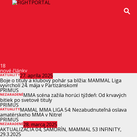
AKTUALITY
BOJE O TITULY A KLUBOVÝ POHÁR SA BLÍŽIA: MAMMAL
LIGA…
NEZARADENÉ
MMA SCÉNA ZAŽILA HORÚCI TÝŽDEŇ: OD KRVAVÝCH BITIEK
PO SVETOVÉ…
AKTUALITY
MAMAL MMA LIGA 54: NEZABUDNUTEĽNÁ OSLAVA
AMATÉRSKEHO MMA V NITRE!
18
nové články
27. apríla 2025
AKTUALITY
Boje o tituly a klubový pohár sa blížia: MAMMAL Liga
vyvrcholí 24. mája v Partizánskom!
PRIMUS
MMA scéna zažila horúci týždeň: Od krvavých
NEZARADENÉ
bitiek po svetové tituly
PRIMUS
MAMAL MMA LIGA 54: Nezabudnuteľná oslava
AKTUALITY
amatérskeho MMA v Nitre!
PRIMUS
28. marca 2025
NEZARADENÉ
AKTUALIZACIA 04, ŠAMORÍN, MAMMAL 53 INFINITY,
29.3.2025