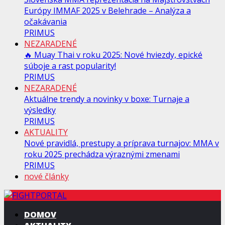
Európy IMMAF 2025 v Belehrade – Analýza a
očakávania
PRIMUS
NEZARADENÉ
🔥 Muay Thai v roku 2025: Nové hviezdy, epické
súboje a rast popularity!
PRIMUS
NEZARADENÉ
Aktuálne trendy a novinky v boxe: Turnaje a
výsledky
PRIMUS
AKTUALITY
Nové pravidlá, prestupy a príprava turnajov: MMA v
roku 2025 prechádza výraznými zmenami
PRIMUS
nové články
DOMOV