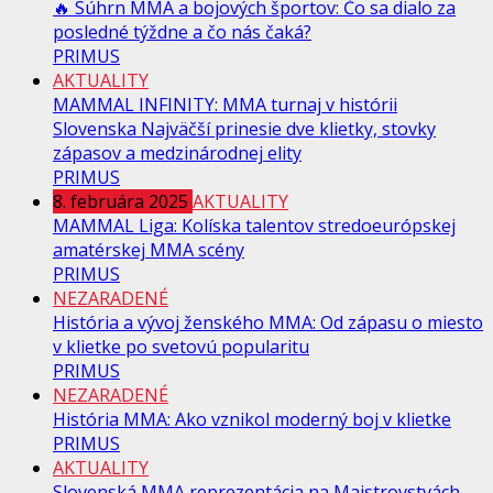
🔥 Súhrn MMA a bojových športov: Čo sa dialo za
posledné týždne a čo nás čaká?
PRIMUS
AKTUALITY
MAMMAL INFINITY: MMA turnaj v histórii
Slovenska Najväčší prinesie dve klietky, stovky
zápasov a medzinárodnej elity
PRIMUS
8. februára 2025
AKTUALITY
MAMMAL Liga: Kolíska talentov stredoeurópskej
amatérskej MMA scény
PRIMUS
NEZARADENÉ
História a vývoj ženského MMA: Od zápasu o miesto
v klietke po svetovú popularitu
PRIMUS
NEZARADENÉ
História MMA: Ako vznikol moderný boj v klietke
PRIMUS
AKTUALITY
Slovenská MMA reprezentácia na Majstrovstvách