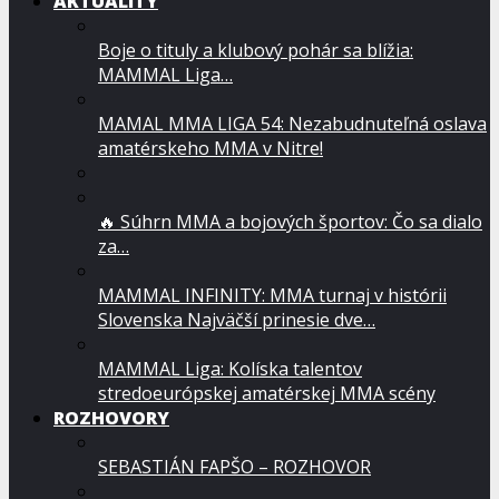
AKTUALITY
Boje o tituly a klubový pohár sa blížia:
MAMMAL Liga…
MAMAL MMA LIGA 54: Nezabudnuteľná oslava
amatérskeho MMA v Nitre!
🔥 Súhrn MMA a bojových športov: Čo sa dialo
za…
MAMMAL INFINITY: MMA turnaj v histórii
Slovenska Najväčší prinesie dve…
MAMMAL Liga: Kolíska talentov
stredoeurópskej amatérskej MMA scény
ROZHOVORY
SEBASTIÁN FAPŠO – ROZHOVOR