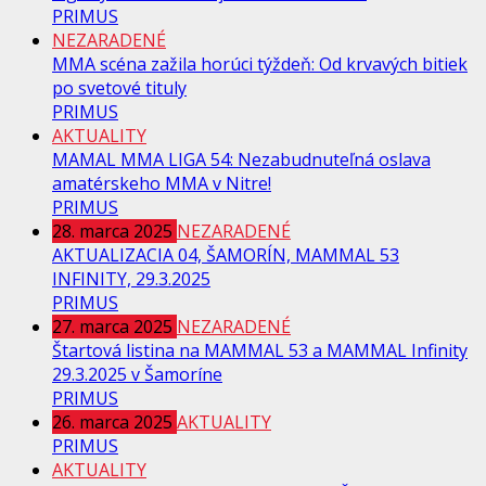
PRIMUS
NEZARADENÉ
MMA scéna zažila horúci týždeň: Od krvavých bitiek
po svetové tituly
PRIMUS
AKTUALITY
MAMAL MMA LIGA 54: Nezabudnuteľná oslava
amatérskeho MMA v Nitre!
PRIMUS
28. marca 2025
NEZARADENÉ
AKTUALIZACIA 04, ŠAMORÍN, MAMMAL 53
INFINITY, 29.3.2025
PRIMUS
27. marca 2025
NEZARADENÉ
Štartová listina na MAMMAL 53 a MAMMAL Infinity
29.3.2025 v Šamoríne
PRIMUS
26. marca 2025
AKTUALITY
PRIMUS
AKTUALITY