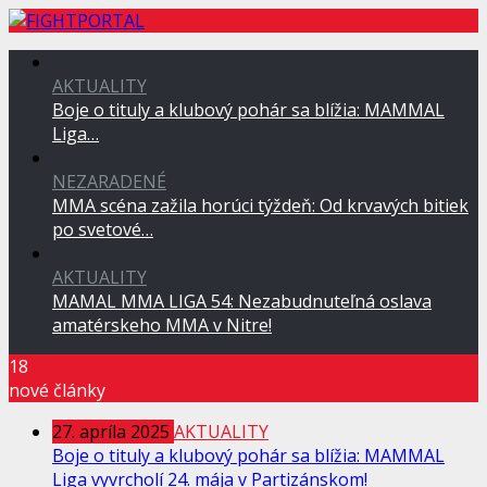
AKTUALITY
Boje o tituly a klubový pohár sa blížia: MAMMAL
Liga…
NEZARADENÉ
MMA scéna zažila horúci týždeň: Od krvavých bitiek
po svetové…
AKTUALITY
MAMAL MMA LIGA 54: Nezabudnuteľná oslava
amatérskeho MMA v Nitre!
18
nové články
27. apríla 2025
AKTUALITY
Boje o tituly a klubový pohár sa blížia: MAMMAL
Liga vyvrcholí 24. mája v Partizánskom!