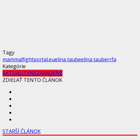
Tagy
mammal
fightportal.eu
elina taube
elina tauber
rfa
Kategórie
AKTUALITY
NEZARADENÉ
ZDIEĽAŤ TENTO ČLÁNOK
STARŠÍ ČLÁNOK