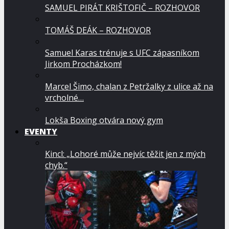
SAMUEL PIRÁT KRIŠTOFIČ – ROZHOVOR
TOMÁŠ DEÁK – ROZHOVOR
Samuel Karas trénuje s UFC zápasníkom
Jirkom Procházkom!
Marcel Šimo, chalan z Petržalky z ulice až na
vrcholné…
Lokša Boxing otvára nový gym
EVENTY
Kincl: „Lohoré může nejvíc těžit jen z mých
chyb.“