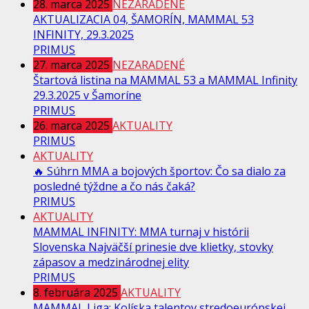
28. marca 2025
NEZARADENÉ
AKTUALIZACIA 04, ŠAMORÍN, MAMMAL 53
INFINITY, 29.3.2025
PRIMUS
27. marca 2025
NEZARADENÉ
Štartová listina na MAMMAL 53 a MAMMAL Infinity
29.3.2025 v Šamoríne
PRIMUS
26. marca 2025
AKTUALITY
PRIMUS
AKTUALITY
🔥 Súhrn MMA a bojových športov: Čo sa dialo za
posledné týždne a čo nás čaká?
PRIMUS
AKTUALITY
MAMMAL INFINITY: MMA turnaj v histórii
Slovenska Najväčší prinesie dve klietky, stovky
zápasov a medzinárodnej elity
PRIMUS
8. februára 2025
AKTUALITY
MAMMAL Liga: Kolíska talentov stredoeurópskej