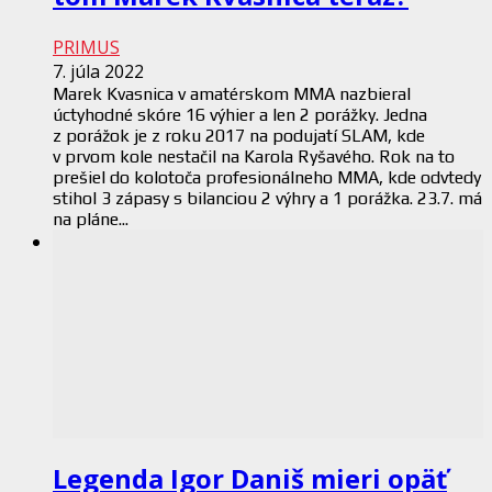
PRIMUS
7. júla 2022
Marek Kvasnica v amatérskom MMA nazbieral
úctyhodné skóre 16 výhier a len 2 porážky. Jedna
z porážok je z roku 2017 na podujatí SLAM, kde
v prvom kole nestačil na Karola Ryšavého. Rok na to
prešiel do kolotoča profesionálneho MMA, kde odvtedy
stihol 3 zápasy s bilanciou 2 výhry a 1 porážka. 23.7. má
na pláne...
Legenda Igor Daniš mieri opäť