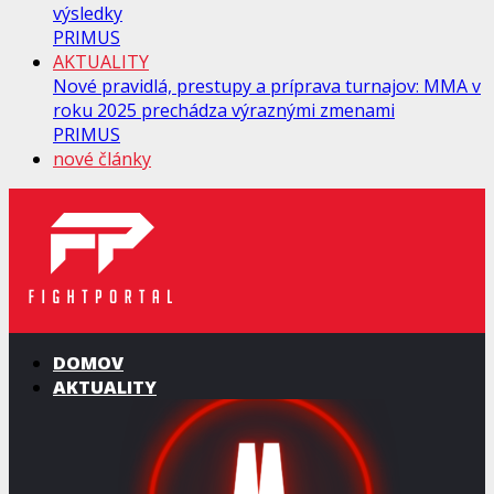
výsledky
PRIMUS
AKTUALITY
Nové pravidlá, prestupy a príprava turnajov: MMA v
roku 2025 prechádza výraznými zmenami
PRIMUS
nové články
DOMOV
AKTUALITY