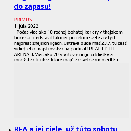
do zápasu!
PRIMUS
1. júla 2022
Počas viac ako 10 ročnej bohatej kariéry v thajskom
boxe sa predstavil takmer po celom svete a v tých
najprestížnejších ligách. Ostrava bude mať 23.7. tú česť
vidieť jeho majstrovstvo na podujatí REAL FIGHT
ARENA 3. Viac ako 70 štartov v ringu či klietke a
množstvo titulov, ktoré majú vo svetovom merítku...
RFA a jej ciele, už túto sobotu