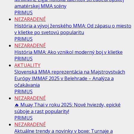
amatérskej MMA scény
PRIMUS
NEZARADENÉ
História a vývoj ženského MMA: Od zápasu o miesto
v klietke po svetovú popularitu
PRIMUS
NEZARADENÉ
História MMA: Ako vznikol moderný boj v klietke
PRIMUS
AKTUALITY
Slovenská MMA reprezentácia na Majstrovstvách
Európy IMMAF 2025 v Belehrade – Analýza a
očakávania
PRIMUS
NEZARADENÉ
🔥 Muay Thai v roku 2025: Nové hviezdy, epické
súboje a rast popularity!
PRIMUS
NEZARADENÉ
Aktuálne trendy a novinky v boxe: Turnaje a