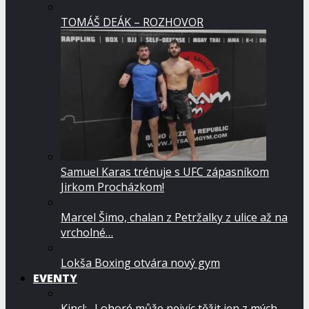
TOMÁŠ DEÁK – ROZHOVOR
Samuel Karas trénuje s UFC zápasníkom
Jirkom Procházkom!
Marcel Šimo, chalan z Petržalky z ulice až na
vrcholné…
Lokša Boxing otvára nový gym
EVENTY
Kincl: „Lohoré může nejvíc těžit jen z mých