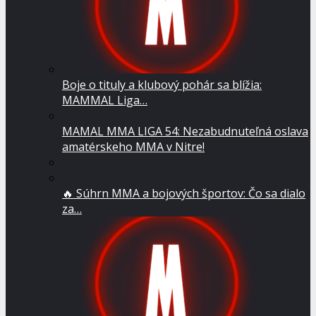
Boje o tituly a klubový pohár sa blížia:
MAMMAL Liga…
MAMAL MMA LIGA 54: Nezabudnuteľná oslava
amatérskeho MMA v Nitre!
🔥 Súhrn MMA a bojových športov: Čo sa dialo
za…