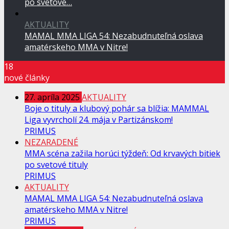
po svetové…
AKTUALITY
MAMAL MMA LIGA 54: Nezabudnuteľná oslava
amatérskeho MMA v Nitre!
18
nové články
27. apríla 2025
AKTUALITY
Boje o tituly a klubový pohár sa blížia: MAMMAL
Liga vyvrcholí 24. mája v Partizánskom!
PRIMUS
NEZARADENÉ
MMA scéna zažila horúci týždeň: Od krvavých bitiek
po svetové tituly
PRIMUS
AKTUALITY
MAMAL MMA LIGA 54: Nezabudnuteľná oslava
amatérskeho MMA v Nitre!
PRIMUS