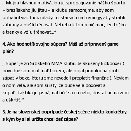
,, Mojou hlavnou motiváciou je spropagovanie nášho športu
– brazílskeho jiu jitsu – a klubu samozrejme, aby som
pritiahol viac ľudí, mladých i starších na tréningy, aby stratili
zábrany a prišli trénovať. Netreba k tomu nič moc, len tričko
a trenky a vôľu trénovať…“
4. Ako hodnotíš svojho súpera? Máš už pripravený game
plán?
,, Súper je zo Srbského MMA klubu. Je skúsený kickboxer (
pôvodne som mal mať boxera, ale prijal ponuku na profi
zápas v boxe, ktorú sme nevedeli preplatiť finančne ). Neviem
o ňom veľa, ale som si istý, že bude veľa boxovať a
kopať. Taktika je jasná, natlačiť sa na neho, dostať ho na zem
a uškrtiť. “
5. Je na slovenskej poprípade českej scéne niekto konkrétny,
s kým by si si určite chcel dať zápas?