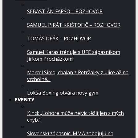
SEBASTIÁN FAPŠO – ROZHOVOR
SAMUEL PIRÁT KRIŠTOFIČ – ROZHOVOR
TOMÁŠ DEÁK – ROZHOVOR
Samuel Karas trénuje s UFC zápasníkom
Jirkom Procházkom!
Marcel Šimo, chalan z Petržalky z ulice až na
vrcholné…
Lokša Boxing otvára nový gym
EVENTY
Kincl: „Lohoré může nejvíc těžit jen z mých
chyb.“
Slovenskí zápasníci MMA zabojujú na