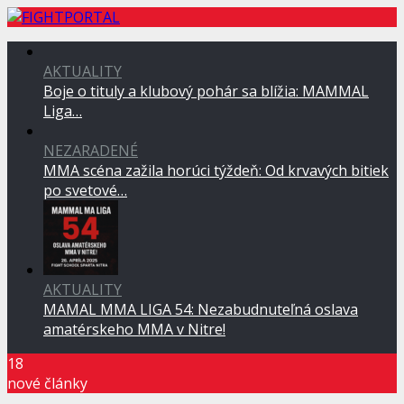
AKTUALITY
Boje o tituly a klubový pohár sa blížia: MAMMAL
Liga…
NEZARADENÉ
MMA scéna zažila horúci týždeň: Od krvavých bitiek
po svetové…
AKTUALITY
MAMAL MMA LIGA 54: Nezabudnuteľná oslava
amatérskeho MMA v Nitre!
18
nové články