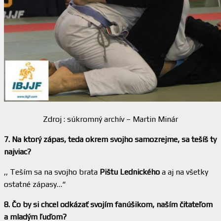
Zdroj : súkromný archív – Martin Minár
7. Na ktorý zápas, teda okrem svojho samozrejme, sa tešíš ty
najviac?
,, Teším sa na svojho brata
Pištu Lednického
a aj na všetky
ostatné zápasy…“
8. Čo by si chcel odkázať svojím fanúšikom, naším čitateľom
a mladým ľuďom?