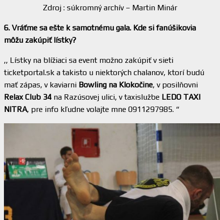
Zdroj : súkromný archív – Martin Minár
6. Vráťme sa ešte k samotnému gala. Kde si fanúšikovia
môžu zakúpiť lístky?
,, Lístky na blížiaci sa event možno zakúpiť v sieti
ticketportal.sk a takisto u niektorých chalanov, ktorí budú
mať zápas, v kaviarni
Bowling na Klokočine
, v posilňovni
Relax Club 34
na Razúsovej ulici, v taxislužbe
LEDO TAXI
NITRA
, pre info kľudne volajte mne 0911297985. “