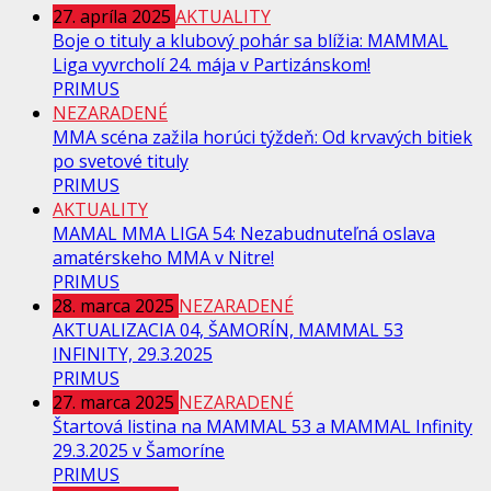
27. apríla 2025
AKTUALITY
Boje o tituly a klubový pohár sa blížia: MAMMAL
Liga vyvrcholí 24. mája v Partizánskom!
PRIMUS
NEZARADENÉ
MMA scéna zažila horúci týždeň: Od krvavých bitiek
po svetové tituly
PRIMUS
AKTUALITY
MAMAL MMA LIGA 54: Nezabudnuteľná oslava
amatérskeho MMA v Nitre!
PRIMUS
28. marca 2025
NEZARADENÉ
AKTUALIZACIA 04, ŠAMORÍN, MAMMAL 53
INFINITY, 29.3.2025
PRIMUS
27. marca 2025
NEZARADENÉ
Štartová listina na MAMMAL 53 a MAMMAL Infinity
29.3.2025 v Šamoríne
PRIMUS