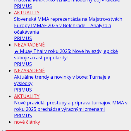
PRIMUS
AKTUALITY
Slovenská MMA reprezentácia na Majstrovstvách
Európy IMMAF 2025 v Belehrade – Analýza a
očakávania
PRIMUS
NEZARADENÉ
🔥 Muay Thai v roku 2025: Nové hviezdy, epické
súboje a rast popularity!
PRIMUS
NEZARADENÉ
Aktuálne trendy a novinky v boxe: Turnaje a
výsledky
PRIMUS
AKTUALITY
Nové pravidlá, prestupy a príprava turnajov: MMA v
roku 2025 prechádza výraznými zmenami
PRIMUS
nové články