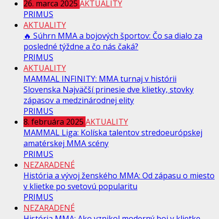
26. marca 2025
AKTUALITY
PRIMUS
AKTUALITY
🔥 Súhrn MMA a bojových športov: Čo sa dialo za
posledné týždne a čo nás čaká?
PRIMUS
AKTUALITY
MAMMAL INFINITY: MMA turnaj v histórii
Slovenska Najväčší prinesie dve klietky, stovky
zápasov a medzinárodnej elity
PRIMUS
8. februára 2025
AKTUALITY
MAMMAL Liga: Kolíska talentov stredoeurópskej
amatérskej MMA scény
PRIMUS
NEZARADENÉ
História a vývoj ženského MMA: Od zápasu o miesto
v klietke po svetovú popularitu
PRIMUS
NEZARADENÉ
História MMA: Ako vznikol moderný boj v klietke