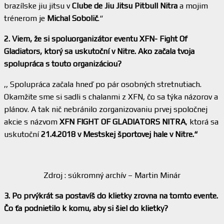
brazílske jiu jitsu v
Clube de Jiu Jitsu Pitbull Nitra
a mojim
trénerom je
Michal Sobolič
.“
2. Viem, že si spoluorganizátor eventu XFN- Fight Of
Gladiators, ktorý sa uskutoční v Nitre. Ako začala tvoja
spolupráca s touto organizáciou?
,, Spolupráca začala hneď po pár osobných stretnutiach.
Okamžite sme si sadli s chalanmi z XFN, čo sa týka názorov a
plánov. A tak nič nebránilo zorganizovaniu prvej spoločnej
akcie s názvom
XFN FIGHT OF GLADIATORS NITRA
, ktorá sa
uskutoční
21.4.2018 v Mestskej športovej hale v Nitre.“
Zdroj : súkromný archív – Martin Minár
3. Po prvýkrát sa postavíš do klietky zrovna na tomto evente.
Čo ťa podnietilo k komu, aby si šiel do klietky?