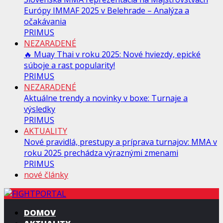
Európy IMMAF 2025 v Belehrade – Analýza a
očakávania
PRIMUS
NEZARADENÉ
🔥 Muay Thai v roku 2025: Nové hviezdy, epické
súboje a rast popularity!
PRIMUS
NEZARADENÉ
Aktuálne trendy a novinky v boxe: Turnaje a
výsledky
PRIMUS
AKTUALITY
Nové pravidlá, prestupy a príprava turnajov: MMA v
roku 2025 prechádza výraznými zmenami
PRIMUS
nové články
DOMOV