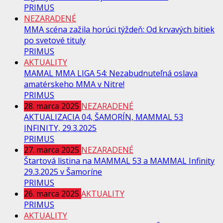
PRIMUS
NEZARADENÉ
MMA scéna zažila horúci týždeň: Od krvavých bitiek
po svetové tituly
PRIMUS
AKTUALITY
MAMAL MMA LIGA 54: Nezabudnuteľná oslava
amatérskeho MMA v Nitre!
PRIMUS
28. marca 2025
NEZARADENÉ
AKTUALIZACIA 04, ŠAMORÍN, MAMMAL 53
INFINITY, 29.3.2025
PRIMUS
27. marca 2025
NEZARADENÉ
Štartová listina na MAMMAL 53 a MAMMAL Infinity
29.3.2025 v Šamoríne
PRIMUS
26. marca 2025
AKTUALITY
PRIMUS
AKTUALITY