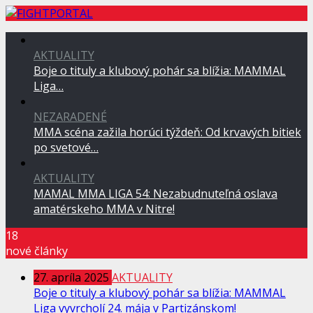
AKTUALITY
Boje o tituly a klubový pohár sa blížia: MAMMAL
Liga…
NEZARADENÉ
MMA scéna zažila horúci týždeň: Od krvavých bitiek
po svetové…
AKTUALITY
MAMAL MMA LIGA 54: Nezabudnuteľná oslava
amatérskeho MMA v Nitre!
18
nové články
27. apríla 2025
AKTUALITY
Boje o tituly a klubový pohár sa blížia: MAMMAL
Liga vyvrcholí 24. mája v Partizánskom!