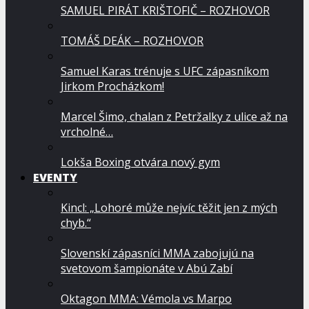
SAMUEL PIRÁT KRIŠTOFIČ – ROZHOVOR
TOMÁŠ DEÁK – ROZHOVOR
Samuel Karas trénuje s UFC zápasníkom
Jirkom Procházkom!
Marcel Šimo, chalan z Petržalky z ulice až na
vrcholné…
Lokša Boxing otvára nový gym
EVENTY
Kincl: „Lohoré může nejvíc těžit jen z mých
chyb.“
Slovenskí zápasníci MMA zabojujú na
svetovom šampionáte v Abú Zabí
Oktagon MMA: Vémola vs Marpo