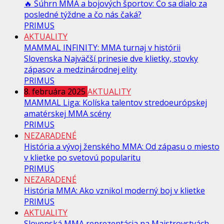
🔥 Súhrn MMA a bojových športov: Čo sa dialo za
posledné týždne a čo nás čaká?
PRIMUS
AKTUALITY
MAMMAL INFINITY: MMA turnaj v histórii
Slovenska Najväčší prinesie dve klietky, stovky
zápasov a medzinárodnej elity
PRIMUS
8. februára 2025
AKTUALITY
MAMMAL Liga: Kolíska talentov stredoeurópskej
amatérskej MMA scény
PRIMUS
NEZARADENÉ
História a vývoj ženského MMA: Od zápasu o miesto
v klietke po svetovú popularitu
PRIMUS
NEZARADENÉ
História MMA: Ako vznikol moderný boj v klietke
PRIMUS
AKTUALITY
Slovenská MMA reprezentácia na Majstrovstvách