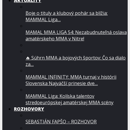
AKTUALITY
Boje o tituly a klubový pohár sa blížia:
MAMMAL Liga…
MAMAL MMA LIGA 54: Nezabudnuteľná oslava
amatérskeho MMA v Nitre!
🔥 Súhrn MMA a bojových športov: Čo sa dialo
za…
MAMMAL INFINITY: MMA turnaj v histórii
Slovenska Najväčší prinesie dve…
MAMMAL Liga: Kolíska talentov
stredoeurópskej amatérskej MMA scény
ROZHOVORY
SEBASTIÁN FAPŠO – ROZHOVOR