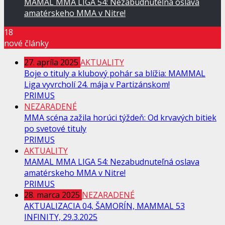
MAMAL MMA LIGA 54: Nezabudnuteľná oslava
amatérskeho MMA v Nitre!
18
nové články
27. apríla 2025
AKTUALITY
Boje o tituly a klubový pohár sa blížia: MAMMAL
Liga vyvrcholí 24. mája v Partizánskom!
PRIMUS
NEZARADENÉ
MMA scéna zažila horúci týždeň: Od krvavých bitiek
po svetové tituly
PRIMUS
AKTUALITY
MAMAL MMA LIGA 54: Nezabudnuteľná oslava
amatérskeho MMA v Nitre!
PRIMUS
28. marca 2025
NEZARADENÉ
AKTUALIZACIA 04, ŠAMORÍN, MAMMAL 53
INFINITY, 29.3.2025