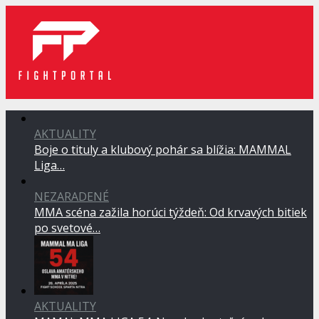
AKTUALITY
Boje o tituly a klubový pohár sa blížia: MAMMAL
Liga…
NEZARADENÉ
MMA scéna zažila horúci týždeň: Od krvavých bitiek
po svetové…
AKTUALITY