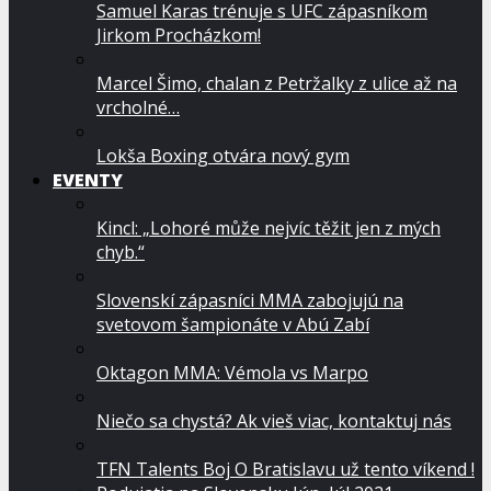
Samuel Karas trénuje s UFC zápasníkom
Jirkom Procházkom!
Marcel Šimo, chalan z Petržalky z ulice až na
vrcholné…
Lokša Boxing otvára nový gym
EVENTY
Kincl: „Lohoré může nejvíc těžit jen z mých
chyb.“
Slovenskí zápasníci MMA zabojujú na
svetovom šampionáte v Abú Zabí
Oktagon MMA: Vémola vs Marpo
Niečo sa chystá? Ak vieš viac, kontaktuj nás
TFN Talents Boj O Bratislavu už tento víkend !