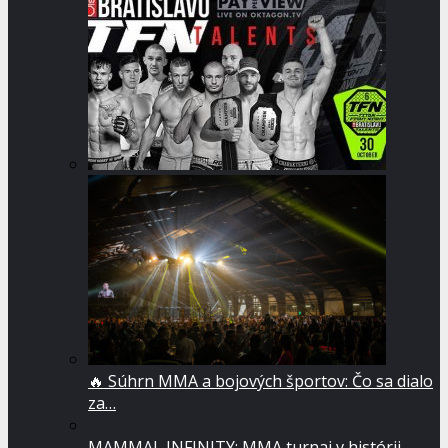
🔥 Súhrn MMA a bojových športov: Čo sa dialo
za…
MAMMAL INFINITY: MMA turnaj v histórii