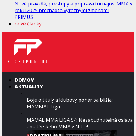
Nové pravidlá, prestupy a príprava turnajov: MMA v
roku 2025 prechádza výraznými zmenami
PRIMUS
nové články
DOMOV
AKTUALITY
Boje o tituly a klubový pohár sa blížia:
MAMMAL Liga…
MAMAL MMA LIGA 54: Nezabudnuteľná oslava
amatérskeho MMA v Nitre!