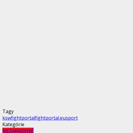
Tagy
ksw
fightportal
fightportal.eu
sport
Kategórie
NEZARADENÉ