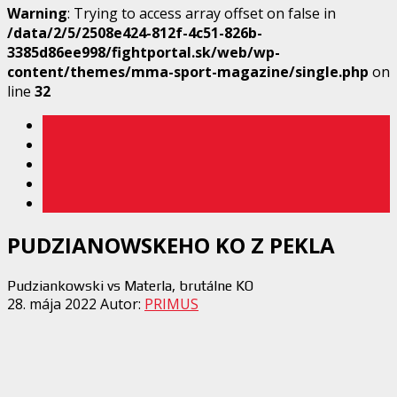
Warning
: Trying to access array offset on false in
/data/2/5/2508e424-812f-4c51-826b-
3385d86ee998/fightportal.sk/web/wp-
content/themes/mma-sport-magazine/single.php
on
line
32
PUDZIANOWSKEHO KO Z PEKLA
Pudziankowski vs Materla, brutálne KO
28. mája 2022
Autor:
PRIMUS