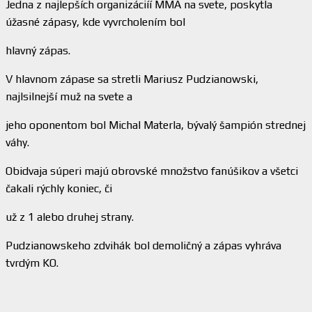
Jedna z najlepších organizáciíí MMA na svete, poskytla
úžasné zápasy, kde vyvrcholením bol
hlavný zápas.
V hlavnom zápase sa stretli Mariusz Pudzianowski,
najlsilnejší muž na svete a
jeho oponentom bol Michal Materla, bývalý šampión strednej
váhy.
Obidvaja súperi majú obrovské množstvo fanúšikov a všetci
čakali rýchly koniec, či
už z 1 alebo druhej strany.
Pudzianowskeho zdvihák bol demoličný a zápas vyhráva
tvrdým KO.