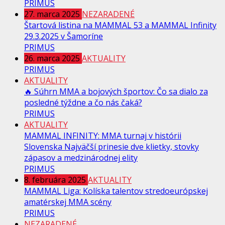
PRIMUS
27. marca 2025
NEZARADENÉ
Štartová listina na MAMMAL 53 a MAMMAL Infinity
29.3.2025 v Šamoríne
PRIMUS
26. marca 2025
AKTUALITY
PRIMUS
AKTUALITY
🔥 Súhrn MMA a bojových športov: Čo sa dialo za
posledné týždne a čo nás čaká?
PRIMUS
AKTUALITY
MAMMAL INFINITY: MMA turnaj v histórii
Slovenska Najväčší prinesie dve klietky, stovky
zápasov a medzinárodnej elity
PRIMUS
8. februára 2025
AKTUALITY
MAMMAL Liga: Kolíska talentov stredoeurópskej
amatérskej MMA scény
PRIMUS
NEZARADENÉ