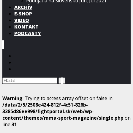
Podujatia na Slovensku Jún, Júl 2021
ARCHÍV
E-SHOP
VIDEO
KONTAKT
PODCASTY
Warning
: Trying to access array offset on false in
/data/2/5/2508e424-812f-4c51-826b-
3385d86ee998/fightportal.sk/web/wp-
content/themes/mma-sport-magazine/single.php
on
line
31