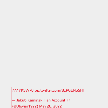
???
#KSW70
pic.twitter.com/8zPGENo5HI
— Jakub Kamiński Fan Account ??
(@Oliwier1922)
May 28, 2022