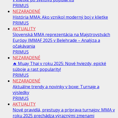
PRIMUS
NEZARADENÉ
História MMA: Ako vznikol moderný boj v klietke
PRIMUS
AKTUALITY
Slovenská MMA reprezentácia na Majstrovstvách
Európy IMMAF 2025 v Belehrade – Analýza a
očakávania
PRIMUS
NEZARADENÉ
🔥 Muay Thai v roku 2025: Nové hviezdy, epické
súboje a rast popularity!
PRIMUS
NEZARADENÉ
Aktuálne trendy a novinky v boxe: Turnaje a
výsledky
PRIMUS
AKTUALITY
Nové pravidlá, prestupy a príprava turnajov: MMA v
roku 2025 prechádza výraznými zmenami