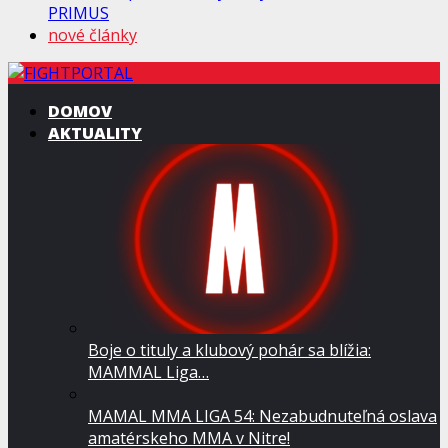
PRIMUS
nové články
DOMOV
AKTUALITY
Boje o tituly a klubový pohár sa blížia:
MAMMAL Liga…
MAMAL MMA LIGA 54: Nezabudnuteľná oslava
amatérskeho MMA v Nitre!