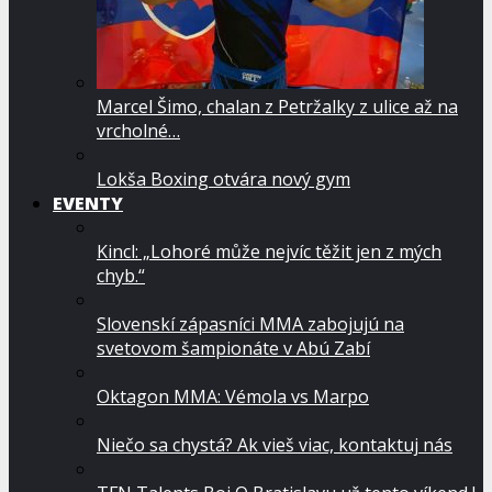
Marcel Šimo, chalan z Petržalky z ulice až na
vrcholné…
Lokša Boxing otvára nový gym
EVENTY
Kincl: „Lohoré může nejvíc těžit jen z mých
chyb.“
Slovenskí zápasníci MMA zabojujú na
svetovom šampionáte v Abú Zabí
Oktagon MMA: Vémola vs Marpo
Niečo sa chystá? Ak vieš viac, kontaktuj nás