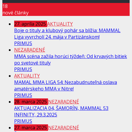
18
nové články
27. apríla 2025
AKTUALITY
Boje o tituly a klubový pohár sa blížia: MAMMAL
Liga vyvrcholí 24. mája v Partizánskom!
PRIMUS
NEZARADENÉ
MMA scéna zažila horúci týždeň: Od krvavých bitiek
po svetové tituly
PRIMUS
AKTUALITY
MAMAL MMA LIGA 54: Nezabudnuteľná oslava
amatérskeho MMA v Nitre!
PRIMUS
28. marca 2025
NEZARADENÉ
AKTUALIZACIA 04, ŠAMORÍN, MAMMAL 53
INFINITY, 29.3.2025
PRIMUS
27. marca 2025
NEZARADENÉ