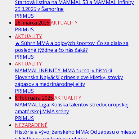
Štartová listina na MAMMAL 53 a MAMMAL Infinity
29.3.2025 v Šamoríne
PRIMUS
26. marca 2025
AKTUALITY
PRIMUS
AKTUALITY
🔥 Súhrn MMA a bojových športov: Čo sa dialo za
posledné týždne a čo nás čaká?
PRIMUS
AKTUALITY
MAMMAL INFINITY: MMA turnaj v histórii
Slovenska Najväčší prinesie dve klietky, stovky
zápasov a medzinárodnej elity
PRIMUS
8. februára 2025
AKTUALITY
MAMMAL Liga: Kolíska talentov stredoeurópskej
amatérskej MMA scény
PRIMUS
NEZARADENÉ
História a vývoj ženského MMA: Od zápasu o miesto
v klietke po svetovú popularitu