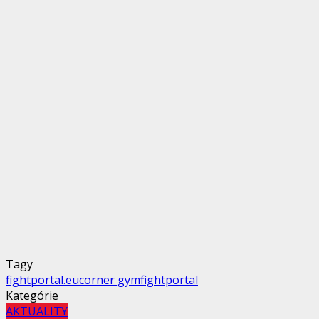
Tagy
fightportal.eu
corner gym
fightportal
Kategórie
AKTUALITY