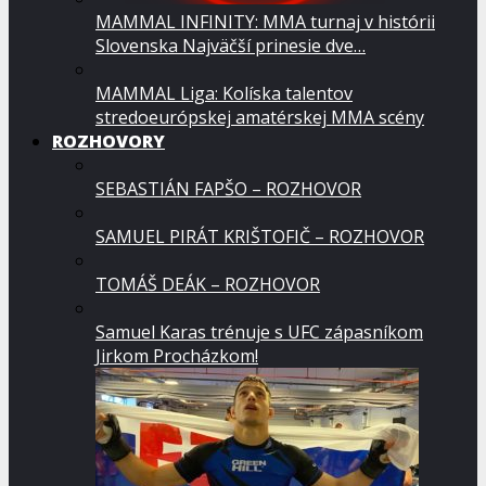
MAMMAL INFINITY: MMA turnaj v histórii
Slovenska Najväčší prinesie dve…
MAMMAL Liga: Kolíska talentov
stredoeurópskej amatérskej MMA scény
ROZHOVORY
SEBASTIÁN FAPŠO – ROZHOVOR
SAMUEL PIRÁT KRIŠTOFIČ – ROZHOVOR
TOMÁŠ DEÁK – ROZHOVOR
Samuel Karas trénuje s UFC zápasníkom
Jirkom Procházkom!