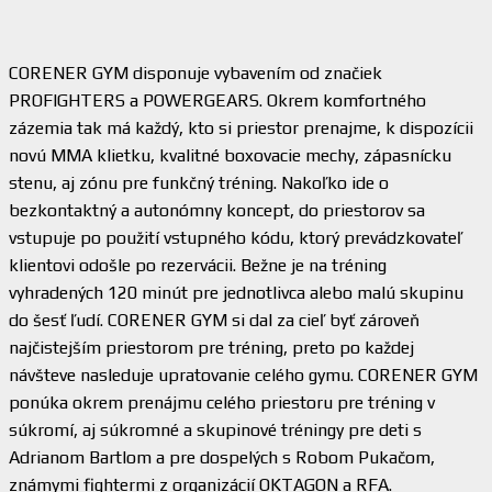
CORENER GYM disponuje vybavením od značiek
PROFIGHTERS a POWERGEARS. Okrem komfortného
zázemia tak má každý, kto si priestor prenajme, k dispozícii
novú MMA klietku, kvalitné boxovacie mechy, zápasnícku
stenu, aj zónu pre funkčný tréning. Nakoľko ide o
bezkontaktný a autonómny koncept, do priestorov sa
vstupuje po použití vstupného kódu, ktorý prevádzkovateľ
klientovi odošle po rezervácii. Bežne je na tréning
vyhradených 120 minút pre jednotlivca alebo malú skupinu
do šesť ľudí. CORENER GYM si dal za cieľ byť zároveň
najčistejším priestorom pre tréning, preto po každej
návšteve nasleduje upratovanie celého gymu. CORENER GYM
ponúka okrem prenájmu celého priestoru pre tréning v
súkromí, aj súkromné a skupinové tréningy pre deti s
Adrianom Bartlom a pre dospelých s Robom Pukačom,
známymi fightermi z organizácií OKTAGON a RFA.