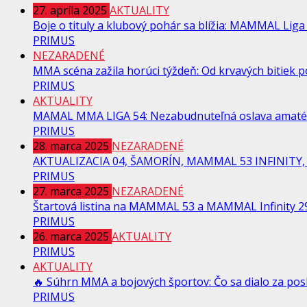
27. apríla 2025
AKTUALITY
Boje o tituly a klubový pohár sa blížia: MAMMAL Liga 
PRIMUS
NEZARADENÉ
MMA scéna zažila horúci týždeň: Od krvavých bitiek po
PRIMUS
AKTUALITY
MAMAL MMA LIGA 54: Nezabudnuteľná oslava amaté
PRIMUS
28. marca 2025
NEZARADENÉ
AKTUALIZACIA 04, ŠAMORÍN, MAMMAL 53 INFINITY, 
PRIMUS
27. marca 2025
NEZARADENÉ
Štartová listina na MAMMAL 53 a MAMMAL Infinity 29
PRIMUS
26. marca 2025
AKTUALITY
PRIMUS
AKTUALITY
🔥 Súhrn MMA a bojových športov: Čo sa dialo za pos
PRIMUS