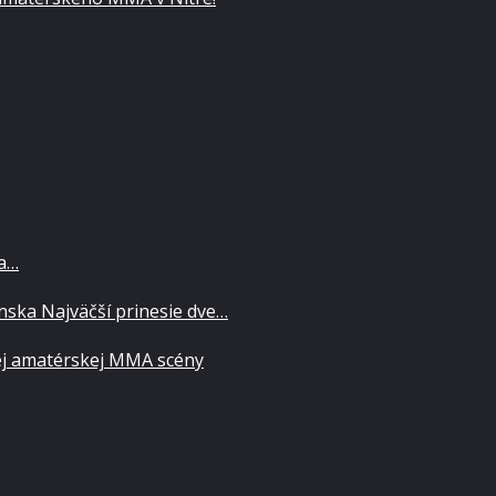
za…
ska Najväčší prinesie dve…
ej amatérskej MMA scény