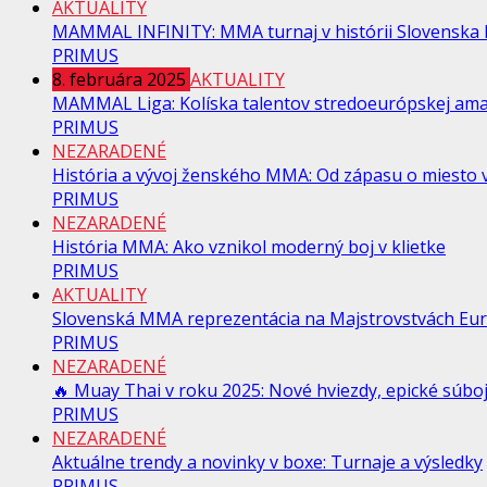
AKTUALITY
MAMMAL INFINITY: MMA turnaj v histórii Slovenska Na
PRIMUS
8. februára 2025
AKTUALITY
MAMMAL Liga: Kolíska talentov stredoeurópskej am
PRIMUS
NEZARADENÉ
História a vývoj ženského MMA: Od zápasu o miesto v
PRIMUS
NEZARADENÉ
História MMA: Ako vznikol moderný boj v klietke
PRIMUS
AKTUALITY
Slovenská MMA reprezentácia na Majstrovstvách Eur
PRIMUS
NEZARADENÉ
🔥 Muay Thai v roku 2025: Nové hviezdy, epické súboje
PRIMUS
NEZARADENÉ
Aktuálne trendy a novinky v boxe: Turnaje a výsledky
PRIMUS