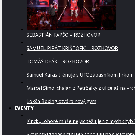
SEBASTIÁN FAPŠO – ROZHOVOR
SAMUEL PIRÁT KRIŠTOFIČ – ROZHOVOR
TOMÁŠ DEÁK – ROZHOVOR
Samuel Karas trénuje s UFC zápasníkom Jirkom
Marcel Šimo, chalan z Petržalky z ulice až na vr
Lokša Boxing otvára nový gym
EVENTY
Kincl: „Lohoré může nejvíc těžit jen z mých chyb.
Slovenskí zápasníci MMA zabojujú na svetovom