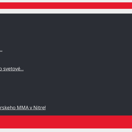
a…
po svetové…
rskeho MMA v Nitre!