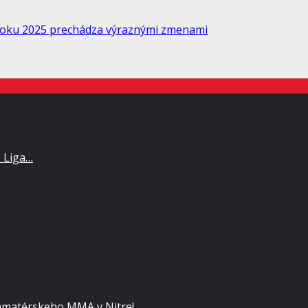
 roku 2025 prechádza výraznými zmenami
L Liga…
matérskeho MMA v Nitre!