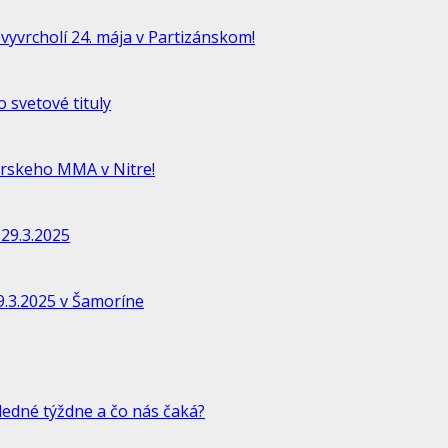
vyvrcholí 24. mája v Partizánskom!
 svetové tituly
rskeho MMA v Nitre!
29.3.2025
.3.2025 v Šamoríne
ledné týždne a čo nás čaká?