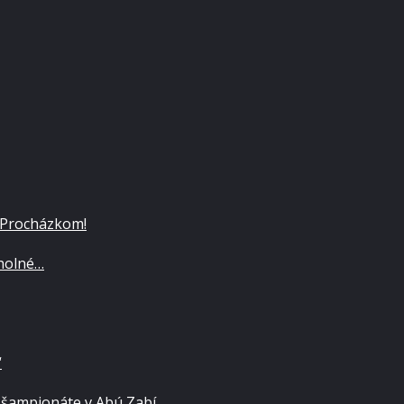
 Procházkom!
cholné…
“
 šampionáte v Abú Zabí