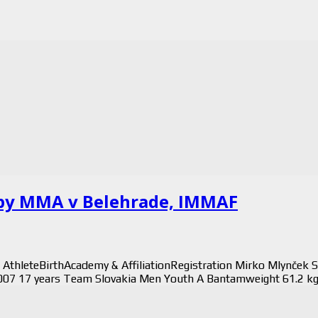
ópy MMA v Belehrade, IMMAF
 AthleteBirthAcademy & AffiliationRegistration Mirko Mlynček
07 17 years Team Slovakia Men Youth A Bantamweight 61.2 kg (13