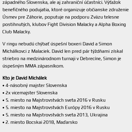
západného Slovenska, ale aj zahraniční účastníci. Výťažok
benefičného podujatia, ktoré organizuje občianske združenie
Úsmev pre Záhorie, poputuje na podporu Zväzu telesne
postihnutých, klubov Fight Division Malacky a Alpha Boxing
Club Malacky.
V ringu nebudú chýbať úspešní boxeri David a Simon
Michálkovci z Malaciek. David len pred pár týždňami získal
striebro na medzinárodnom turnaji v Debrecíne, Simon je
úspešným MMA zápasníkom.
Kto je David Michálek
• 4-násobný majster Slovenska
• 2x vicemajster Slovenska
• 5. miesto na Majstrovstvách sveta 2016 v Rusku
• 5. miesto na Majstrovstvách Európy 2016 v Rusku
• 5. miesto na Majstrovstvách sveta 2013, Ukrajina
• 2. miesto Bocskai 2018, Maďarsko