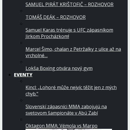
SAMUEL PIRÁT KRIŠTOFIČ – ROZHOVOR
TOMÁŠ DEÁK – ROZHOVOR
Samuel Karas trénuje s UFC zápasníkom
Jirkom Procházkom!
Marcel Šimo, chalan z Petržalky z ulice až na
vrcholné…
Lokša Boxing otvára nový gym
EVENTY
Kincl: „Lohoré může nejvíc těžit jen z mých
chyb.“
Slovenskí zápasníci MMA zabojujú na
svetovom šampionáte v Abú Zabí
Oktagon MMA: Vémola vs Marpo