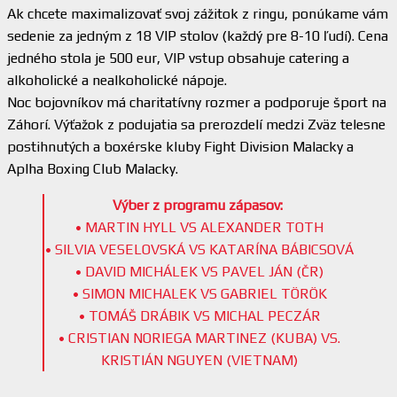
Ak chcete maximalizovať svoj zážitok z ringu, ponúkame vám
sedenie za jedným z 18 VIP stolov (každý pre 8-10 ľudí). Cena
jedného stola je 500 eur, VIP vstup obsahuje catering a
alkoholické a nealkoholické nápoje.
Noc bojovníkov má charitatívny rozmer a podporuje šport na
Záhorí. Výťažok z podujatia sa prerozdelí medzi Zväz telesne
postihnutých a boxérske kluby Fight Division Malacky a
Aplha Boxing Club Malacky.
Výber z programu zápasov:
• MARTIN HYLL VS ALEXANDER TOTH
• SILVIA VESELOVSKÁ VS KATARÍNA BÁBICSOVÁ
• DAVID MICHÁLEK VS PAVEL JÁN (ČR)
• SIMON MICHALEK VS GABRIEL TÖRÖK
• TOMÁŠ DRÁBIK VS MICHAL PECZÁR
• CRISTIAN NORIEGA MARTINEZ (KUBA) VS.
KRISTIÁN NGUYEN (VIETNAM)