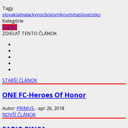
Tagy
slovakia
malacky
noc
bojovníkov
mma
slovensko
Kategórie
EVENT
ZDIEĽAŤ TENTO ČLÁNOK
STARŠÍ ČLÁNOK
ONE FC-Heroes Of Honor
Autor:
PRIMUS
-
apr 26, 2018
NOVŠÍ ČLÁNOK