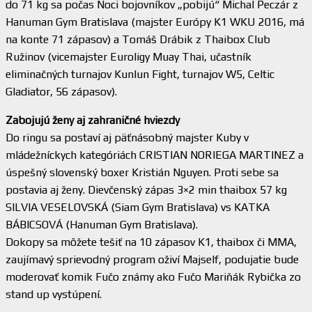
do 71 kg sa počas Noci bojovníkov „pobijú“ Michal Peczár z
Hanuman Gym Bratislava (majster Európy K1 WKU 2016, má
na konte 71 zápasov) a Tomáš Drábik z Thaibox Club
Ružinov (vicemajster Euroligy Muay Thai, učastník
eliminačných turnajov Kunlun Fight, turnajov W5, Celtic
Gladiator, 56 zápasov).
Zabojujú ženy aj zahraničné hviezdy
Do ringu sa postaví aj päťnásobný majster Kuby v
mládežníckych kategóriách CRISTIAN NORIEGA MARTINEZ a
úspešný slovenský boxer Kristián Nguyen. Proti sebe sa
postavia aj ženy. Dievčenský zápas 3×2 min thaibox 57 kg
SILVIA VESELOVSKÁ (Siam Gym Bratislava) vs KATKA
BÁBICSOVÁ (Hanuman Gym Bratislava).
Dokopy sa môžete tešiť na 10 zápasov K1, thaibox či MMA,
zaujímavý sprievodný program oživí Majself, podujatie bude
moderovať komik Fučo známy ako Fučo Mariňák Rybička zo
stand up vystúpení.