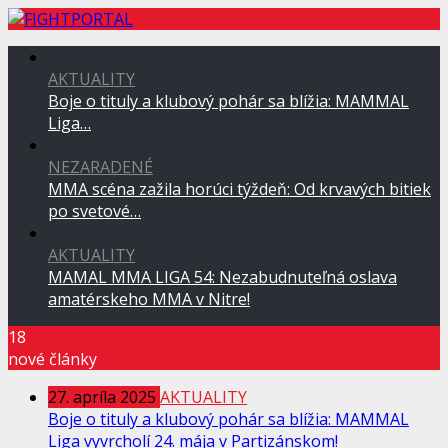
AKTUALITY
Boje o tituly a klubový pohár sa blížia: MAMMAL
Liga…
NEZARADENÉ
MMA scéna zažila horúci týždeň: Od krvavých bitiek
po svetové…
AKTUALITY
MAMAL MMA LIGA 54: Nezabudnuteľná oslava
amatérskeho MMA v Nitre!
18
nové články
27. apríla 2025
AKTUALITY
Boje o tituly a klubový pohár sa blížia: MAMMAL
Liga vyvrcholí 24. mája v Partizánskom!