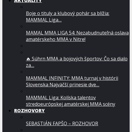
AKTUALITY
Boje o tituly a klubový pohár sa blížia:
MAMMAL Liga…
MAMAL MMA LIGA 54: Nezabudnuteľná oslava
amatérskeho MMA v Nitre!
🔥 Súhrn MMA a bojových športov: Čo sa dialo
za…
MAMMAL INFINITY: MMA turnaj v histórii
Slovenska Najväčší prinesie dve…
MAMMAL Liga: Kolíska talentov
stredoeurópskej amatérskej MMA scény
ROZHOVORY
SEBASTIÁN FAPŠO – ROZHOVOR