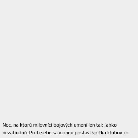
Noc, na ktorú milovníci bojových umení len tak ľahko
nezabudnú. Proti sebe sa v ringu postaví špička klubov zo