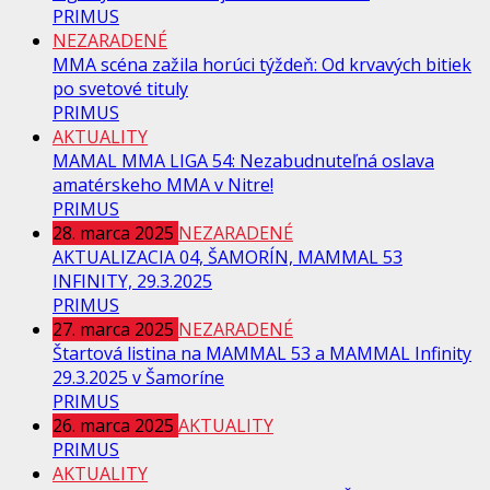
PRIMUS
NEZARADENÉ
MMA scéna zažila horúci týždeň: Od krvavých bitiek
po svetové tituly
PRIMUS
AKTUALITY
MAMAL MMA LIGA 54: Nezabudnuteľná oslava
amatérskeho MMA v Nitre!
PRIMUS
28. marca 2025
NEZARADENÉ
AKTUALIZACIA 04, ŠAMORÍN, MAMMAL 53
INFINITY, 29.3.2025
PRIMUS
27. marca 2025
NEZARADENÉ
Štartová listina na MAMMAL 53 a MAMMAL Infinity
29.3.2025 v Šamoríne
PRIMUS
26. marca 2025
AKTUALITY
PRIMUS
AKTUALITY