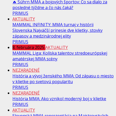
🔥 Súhrn MMA a bojových športov: Čo sa dialo za
posledné týždne a čo nás čaká?
PRIMUS
AKTUALITY
MAMMAL INFINITY: MMA turnaj v histórii
Slovenska Najväčší prinesie dve klietky, stovky
zápasov a medzinárodnej elity
PRIMUS
8. februára 2025
AKTUALITY
MAMMAL Liga: Kolíska talentov stredoeurópskej
amatérskej MMA scény
PRIMUS
NEZARADENÉ
História a vývoj ženského MMA: Od zápasu o miesto
v klietke po svetovú popularitu
PRIMUS
NEZARADENÉ
História MMA: Ako vznikol moderný boj v klietke
PRIMUS
AKTUALITY
Slovenská MMA reprezentácia na Majstrovstvách