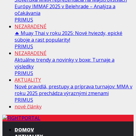
Európy IMMAF 2025 v Belehrade – Analýza a
očakávania
PRIMUS
NEZARADENÉ
🔥 Muay Thai v roku 2025: Nové hviezdy, epické
súboje a rast popularity!
PRIMUS
NEZARADENÉ
Aktuálne trendy a novinky v boxe: Turnaje a
výsledky
PRIMUS
AKTUALITY
Nové pravidlá, prestupy a príprava turnajov: MMA v
roku 2025 prechádza výraznými zmenami
PRIMUS
nové články
DOMOV