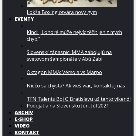
Lokša Boxing otvára nový gym
EVENTY
Kincl: „Lohoré může nejvíc těžit jen z mých
chyb.“
Slovenskí zápasníci MMA zabojujú na
svetovom šampionáte v Abú Zabí
Oktagon MMA: Vémola vs Marpo
Niečo sa chystá? Ak vieš viac, kontaktuj nás
TFN Talents Boj O Bratislavu už tento víkend !
Podujatia na Slovensku Jún, Júl 2021
ARCHÍV
E-SHOP
VIDEO
KONTAKT