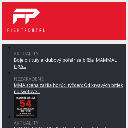
AKTUALITY
Boje o tituly a klubový pohár sa blížia: MAMMAL
Liga…
NEZARADENÉ
MMA scéna zažila horúci týždeň: Od krvavých bitiek
po svetové…
AKTUALITY