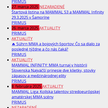
PRIMUS
27. marca 2025
NEZARADENÉ
Štartová listina na MAMMAL 53 a MAMMAL Infinity
29.3.2025 v Šamoríne
PRIMUS
26. marca 2025
AKTUALITY
PRIMUS
AKTUALITY
🔥 Súhrn MMA a bojových športov: Čo sa dialo za
posledné týždne a čo nás čaká?
PRIMUS
AKTUALITY
MAMMAL INFINITY: MMA turnaj v histórii
Slovenska Najväčší prinesie dve klietky, stovky
zápasov a medzinárodnej elity
PRIMUS
8. februára 2025
AKTUALITY
MAMMAL Liga: Kolíska talentov stredoeurópskej
amatérskej MMA scény
PRIMUS
NEZARADENÉ