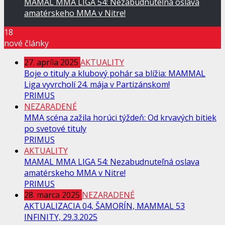
MAMAL MMA LIGA 54: Nezabudnuteľná oslava
amatérskeho MMA v Nitre!
18
nové články
27. apríla 2025
AKTUALITY
Boje o tituly a klubový pohár sa blížia: MAMMAL
Liga vyvrcholí 24. mája v Partizánskom!
PRIMUS
NEZARADENÉ
MMA scéna zažila horúci týždeň: Od krvavých bitiek
po svetové tituly
PRIMUS
AKTUALITY
MAMAL MMA LIGA 54: Nezabudnuteľná oslava
amatérskeho MMA v Nitre!
PRIMUS
28. marca 2025
NEZARADENÉ
AKTUALIZACIA 04, ŠAMORÍN, MAMMAL 53
INFINITY, 29.3.2025