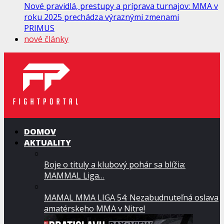
Nové pravidlá, prestupy a príprava turnajov: MMA v
roku 2025 prechádza výraznými zmenami
PRIMUS
nové články
DOMOV
AKTUALITY
Boje o tituly a klubový pohár sa blížia:
MAMMAL Liga…
MAMAL MMA LIGA 54: Nezabudnuteľná oslava
amatérskeho MMA v Nitre!