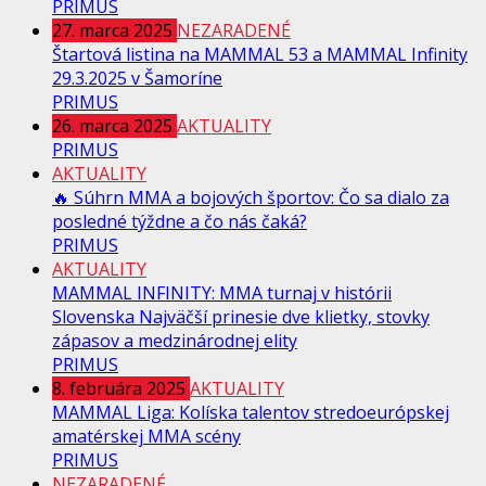
PRIMUS
27. marca 2025
NEZARADENÉ
Štartová listina na MAMMAL 53 a MAMMAL Infinity
29.3.2025 v Šamoríne
PRIMUS
26. marca 2025
AKTUALITY
PRIMUS
AKTUALITY
🔥 Súhrn MMA a bojových športov: Čo sa dialo za
posledné týždne a čo nás čaká?
PRIMUS
AKTUALITY
MAMMAL INFINITY: MMA turnaj v histórii
Slovenska Najväčší prinesie dve klietky, stovky
zápasov a medzinárodnej elity
PRIMUS
8. februára 2025
AKTUALITY
MAMMAL Liga: Kolíska talentov stredoeurópskej
amatérskej MMA scény
PRIMUS
NEZARADENÉ