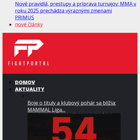
Nové pravidlá, prestupy a príprava turnajov: MMA v
roku 2025 prechádza výraznými zmenami
PRIMUS
nové články
DOMOV
AKTUALITY
Boje o tituly a klubový pohár sa blížia:
MAMMAL Liga…