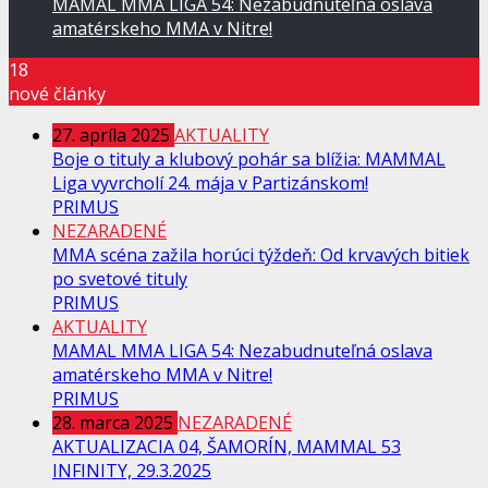
MAMAL MMA LIGA 54: Nezabudnuteľná oslava
amatérskeho MMA v Nitre!
18
nové články
27. apríla 2025
AKTUALITY
Boje o tituly a klubový pohár sa blížia: MAMMAL
Liga vyvrcholí 24. mája v Partizánskom!
PRIMUS
NEZARADENÉ
MMA scéna zažila horúci týždeň: Od krvavých bitiek
po svetové tituly
PRIMUS
AKTUALITY
MAMAL MMA LIGA 54: Nezabudnuteľná oslava
amatérskeho MMA v Nitre!
PRIMUS
28. marca 2025
NEZARADENÉ
AKTUALIZACIA 04, ŠAMORÍN, MAMMAL 53
INFINITY, 29.3.2025