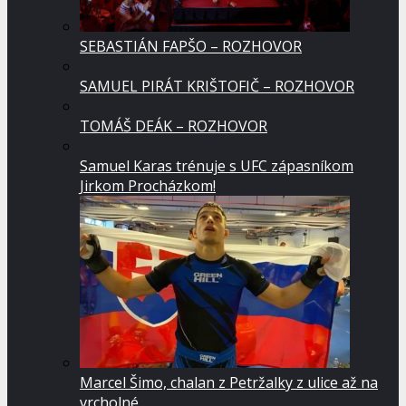
SEBASTIÁN FAPŠO – ROZHOVOR
SAMUEL PIRÁT KRIŠTOFIČ – ROZHOVOR
TOMÁŠ DEÁK – ROZHOVOR
Samuel Karas trénuje s UFC zápasníkom
Jirkom Procházkom!
Marcel Šimo, chalan z Petržalky z ulice až na
vrcholné…