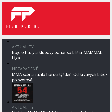
AKTUALITY
Boje o tituly a klubový pohár sa blížia: MAMMAL
Liga…
NEZARADENÉ
MMA scéna zažila horúci týždeň: Od krvavých bitiek
po svetové…
AKTUALITY