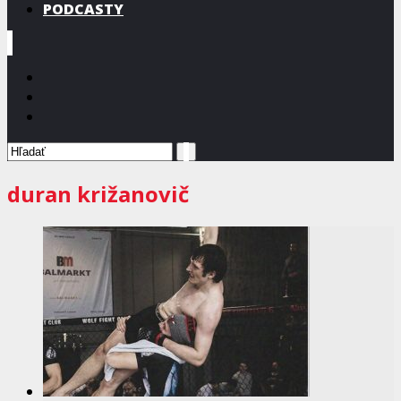
PODCASTY
duran križanovič