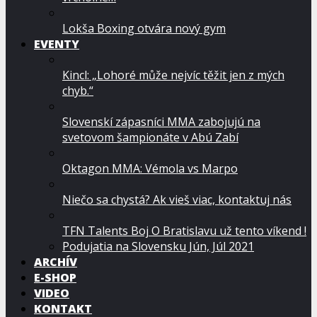
Lokša Boxing otvára nový gym
EVENTY
Kincl: „Lohoré může nejvíc těžit jen z mých
chyb.“
Slovenskí zápasníci MMA zabojujú na
svetovom šampionáte v Abú Zabí
Oktagon MMA: Vémola vs Marpo
Niečo sa chystá? Ak vieš viac, kontaktuj nás
TFN Talents Boj O Bratislavu už tento víkend !
Podujatia na Slovensku Jún, Júl 2021
ARCHÍV
E-SHOP
VIDEO
KONTAKT