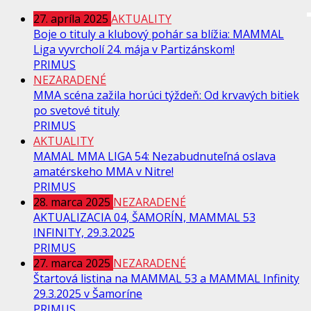
27. apríla 2025
AKTUALITY
Boje o tituly a klubový pohár sa blížia: MAMMAL
Liga vyvrcholí 24. mája v Partizánskom!
PRIMUS
NEZARADENÉ
MMA scéna zažila horúci týždeň: Od krvavých bitiek
po svetové tituly
PRIMUS
AKTUALITY
MAMAL MMA LIGA 54: Nezabudnuteľná oslava
amatérskeho MMA v Nitre!
PRIMUS
28. marca 2025
NEZARADENÉ
AKTUALIZACIA 04, ŠAMORÍN, MAMMAL 53
INFINITY, 29.3.2025
PRIMUS
27. marca 2025
NEZARADENÉ
Štartová listina na MAMMAL 53 a MAMMAL Infinity
29.3.2025 v Šamoríne
PRIMUS