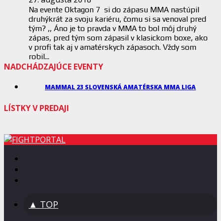
Na evente Oktagon 7 si do zápasu MMA nastúpil
druhýkrát za svoju kariéru, čomu si sa venoval pred
tým? ,, Áno je to pravda v MMA to bol môj druhý
zápas, pred tým som zápasil v klasickom boxe, ako
v profi tak aj v amatérskych zápasoch. Vždy som
robil...
NADCHÁDZAJÚCE EVENTY
MAMMAL 23 SLOVENSKÁ AMATÉRSKA MMA LIGA
LÍSTKY V PREDAJI
▲ TOP