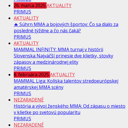
26. marca 2025
AKTUALITY
PRIMUS
AKTUALITY
🔥 Súhrn MMA a bojových športov: Čo sa dialo za
posledné týždne a čo nás čaká?
PRIMUS
AKTUALITY
MAMMAL INFINITY: MMA turnaj v histórii
Slovenska Najväčší prinesie dve klietky, stovky
zápasov a medzinárodnej elity
PRIMUS
8. februára 2025
AKTUALITY
MAMMAL Liga: Kolíska talentov stredoeurópskej
amatérskej MMA scény
PRIMUS
NEZARADENÉ
História a vývoj ženského MMA: Od zápasu o miesto
v klietke po svetovú popularitu
PRIMUS
NEZARADENÉ