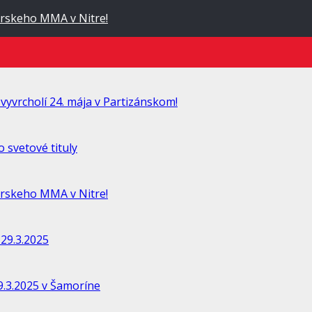
rskeho MMA v Nitre!
vyvrcholí 24. mája v Partizánskom!
 svetové tituly
rskeho MMA v Nitre!
29.3.2025
.3.2025 v Šamoríne