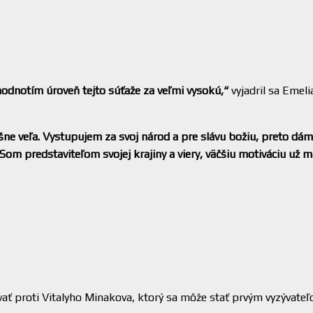
 hodnotím úroveň tejto súťaže za veľmi vysokú,“
vyjadril sa Emel
ne veľa. Vystupujem za svoj národ a pre slávu božiu, preto dá
 Som predstaviteľom svojej krajiny a viery, väčšiu motiváciu už
ovať proti Vitalyho Minakova, ktorý sa môže stať prvým vyzývateľ