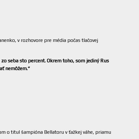
ianenko, v rozhovore pre média počas tlačovej
m zo seba sto percent. Okrem toho, som jediný Rus
 mať nemôžem.“
om o titul šampióna Bellatoru v ťažkej váhe, priamu