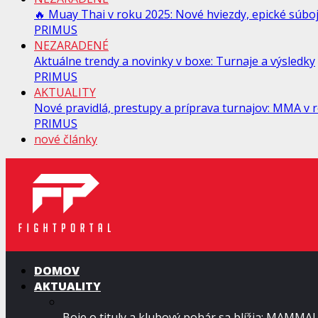
🔥 Muay Thai v roku 2025: Nové hviezdy, epické súboje
PRIMUS
NEZARADENÉ
Aktuálne trendy a novinky v boxe: Turnaje a výsledky
PRIMUS
AKTUALITY
Nové pravidlá, prestupy a príprava turnajov: MMA v
PRIMUS
nové články
DOMOV
AKTUALITY
Boje o tituly a klubový pohár sa blížia: MAMMA