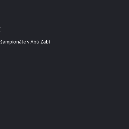
“
 šampionáte v Abú Zabí