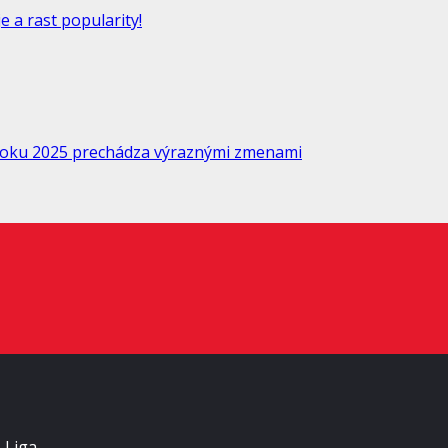
 a rast popularity!
 roku 2025 prechádza výraznými zmenami
L Liga…