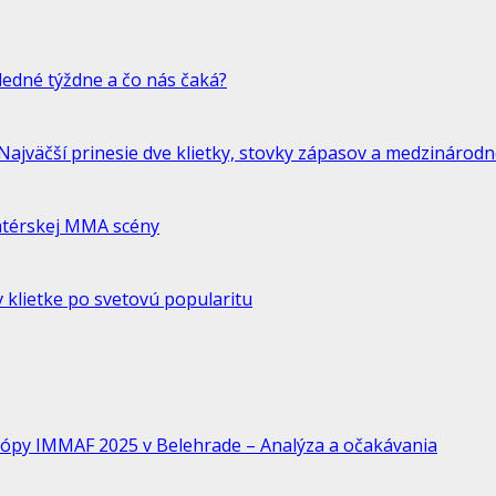
ledné týždne a čo nás čaká?
jväčší prinesie dve klietky, stovky zápasov a medzinárodne
atérskej MMA scény
 klietke po svetovú popularitu
ópy IMMAF 2025 v Belehrade – Analýza a očakávania