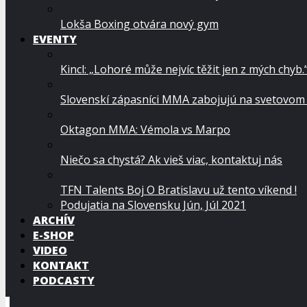
Lokša Boxing otvára nový gym
EVENTY
Kincl: „Lohoré může nejvíc těžit jen z mých chyb.
Slovenskí zápasníci MMA zabojujú na svetovom
Oktagon MMA: Vémola vs Marpo
Niečo sa chystá? Ak vieš viac, kontaktuj nás
TFN Talents Boj O Bratislavu už tento víkend !
Podujatia na Slovensku Jún, Júl 2021
ARCHÍV
E-SHOP
VIDEO
KONTAKT
PODCASTY