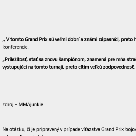
,, V tomto Grand Prix sú veľmi dobrí a známi zápasníci, preto
konferencie.
„Príležitosť, stať sa znovu šampiónom, znamená pre mňa straš
vystupujúci na tomto turnaji, preto cítim veľkú zodpovednosť.
zdroj – MMAjunkie
Na otázku, či je pripravený v prípade víťazstva Grand Prix boj