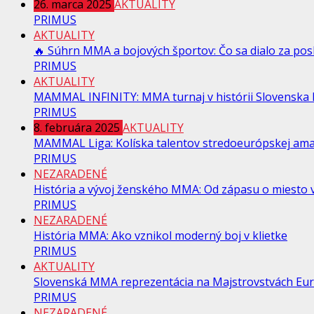
26. marca 2025
AKTUALITY
PRIMUS
AKTUALITY
🔥 Súhrn MMA a bojových športov: Čo sa dialo za pos
PRIMUS
AKTUALITY
MAMMAL INFINITY: MMA turnaj v histórii Slovenska Na
PRIMUS
8. februára 2025
AKTUALITY
MAMMAL Liga: Kolíska talentov stredoeurópskej am
PRIMUS
NEZARADENÉ
História a vývoj ženského MMA: Od zápasu o miesto v
PRIMUS
NEZARADENÉ
História MMA: Ako vznikol moderný boj v klietke
PRIMUS
AKTUALITY
Slovenská MMA reprezentácia na Majstrovstvách Eur
PRIMUS
NEZARADENÉ