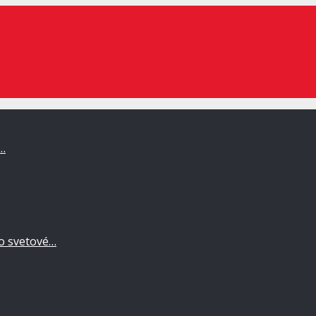
a…
po svetové…