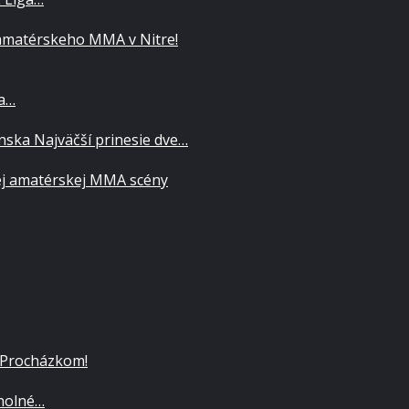
matérskeho MMA v Nitre!
za…
ska Najväčší prinesie dve…
ej amatérskej MMA scény
 Procházkom!
cholné…