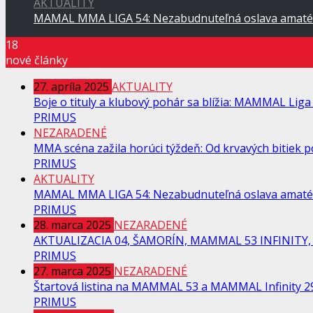
AKTUALITY
MAMAL MMA LIGA 54: Nezabudnuteľná oslava amaté
18
nové články
27. apríla 2025
AKTUALITY
Boje o tituly a klubový pohár sa blížia: MAMMAL Liga 
PRIMUS
NEZARADENÉ
MMA scéna zažila horúci týždeň: Od krvavých bitiek po
PRIMUS
AKTUALITY
MAMAL MMA LIGA 54: Nezabudnuteľná oslava amaté
PRIMUS
28. marca 2025
NEZARADENÉ
AKTUALIZACIA 04, ŠAMORÍN, MAMMAL 53 INFINITY, 
PRIMUS
27. marca 2025
NEZARADENÉ
Štartová listina na MAMMAL 53 a MAMMAL Infinity 29
PRIMUS